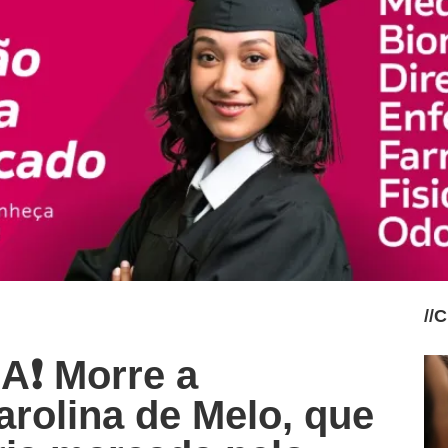
//
C
❗ Morre a
rolina de Melo, que