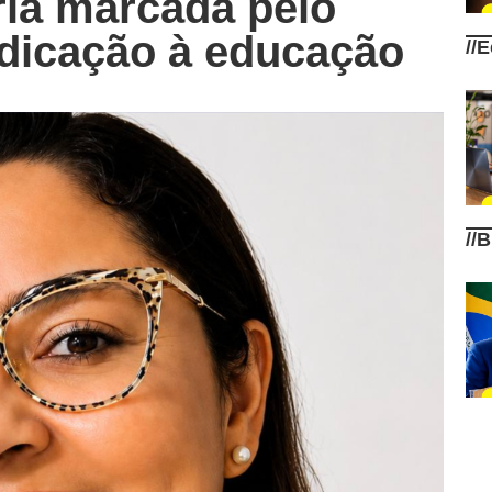
ria marcada pelo
edicação à educação
//
E
//
B