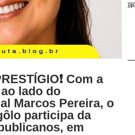
//
P
RESTÍGIO❗ Com a
 ao lado do
al Marcos Pereira, o
ôlo participa da
publicanos, em