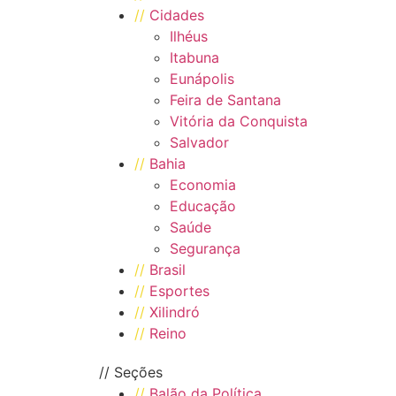
//
Cidades
Ilhéus
Itabuna
Eunápolis
Feira de Santana
Vitória da Conquista
Salvador
//
Bahia
Economia
Educação
Saúde
Segurança
//
Brasil
//
Esportes
//
Xilindró
//
Reino
// Seções
//
Balão da Política