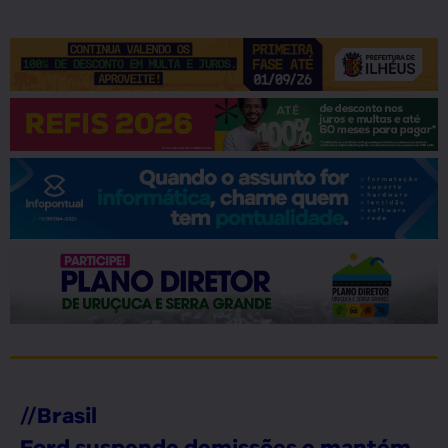
//
Brasil
Ford suspende demissões e mantém