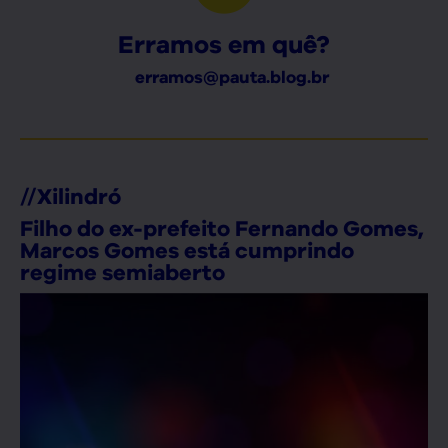
Erramos em quê?
erramos@pauta.blog.br
//
Xilindró
Filho do ex-prefeito Fernando Gomes,
Marcos Gomes está cumprindo
regime semiaberto