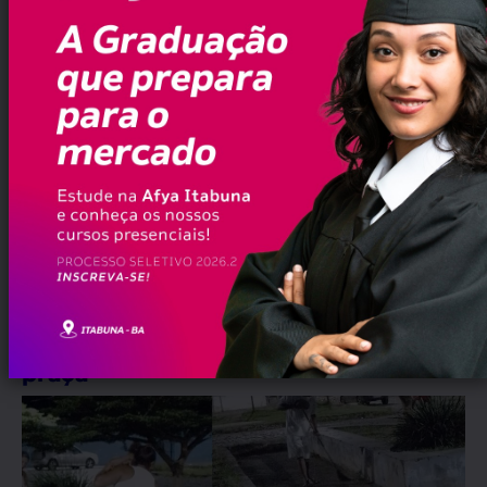
Erramos em quê?
erramos@pauta.blog.br
//
Bahia
COARACI❗ Moradores do Bairro Maria
Gabriela se unem para revitalizar
praça