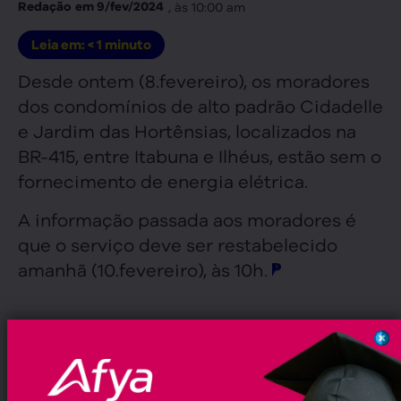
, às
10:00 am
Redação
em
9/fev/2024
Leia em:
< 1
minuto
Desde ontem (8.fevereiro), os moradores
dos condomínios de alto padrão Cidadelle
e Jardim das Hortênsias, localizados na
BR-415, entre Itabuna e Ilhéus, estão sem o
fornecimento de energia elétrica.
A informação passada aos moradores é
que o serviço deve ser restabelecido
amanhã (10.fevereiro), às 10h.
,
,
,
,
Tags:
Bahia
Cidadelle
Coelba
Itabuna
Jardim
,
,
das Hortênsias
Municípios
Pauta