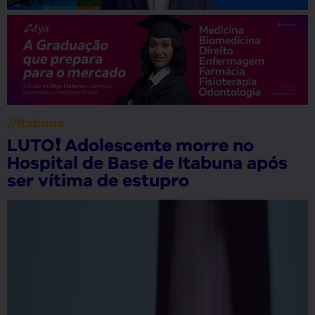
//
Economia
,
Itabuna
CARNAVAL❗ Itabuna: Lojas do
centro e do shopping não
funcionarão na segunda e na terça