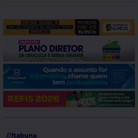
//
Itabuna