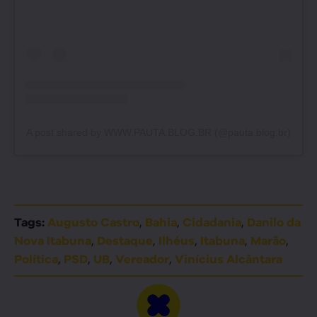
A post shared by WWW.PAUTA.BLOG.BR (@pauta.blog.br)
,
,
,
Tags:
Augusto Castro
Bahia
Cidadania
Danilo da
,
,
,
,
,
Nova Itabuna
Destaque
Ilhéus
Itabuna
Marão
,
,
,
,
Política
PSD
UB
Vereador
Vinícius Alcântara