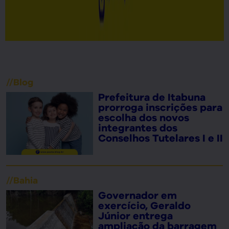
//
Blog
Prefeitura de Itabuna
prorroga inscrições para
escolha dos novos
integrantes dos
Conselhos Tutelares I e II
//
Bahia
Governador em
exercício, Geraldo
Júnior entrega
ampliação da barragem