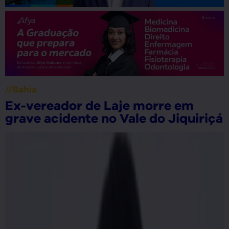
//
Bahia
João Roma denuncia descaso do
Governo da Bahia na saúde pública
em Alagoinhas