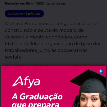
, às
16:09 pm
Redação
em
18/jun/2021
Leia em:
< 1
minuto
A Unisol Bahia vem ao longo desses anos
construindo a pauta do modelo de
desenvolvimento econômico, como
história de luta e organização da base dos
trabalhadores junto às cooperativas
sociais.
A Biofábrica da Bahia está localizada no
povoado Banco do Pedro, em Ilhéus.
Possui 40 mil metros² de extensão, com
capacidade de armazenar 4,8 milhões de
plantas, em 20 viveiros e um dos mais
modernos laboratórios de
micropropagação do Brasil, além de um