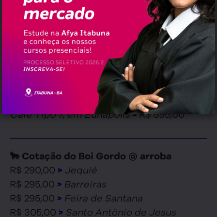
🍫 Cotação do Cacau
Ilhéus
R$ 208,00 (comum
arroba)
>
>
@
Nova York
R$ 2.533,50 (futuro
tonelada)
>
>
☕ Cotação do Café Conillon (60 kg)
Café Tipo 7/8, em Eunápolis
R$ 590,00
>
Café Tipo 7, em Eunápolis
R$ 595,00
>
🐂 Cotação do Boi Gordo @ arroba
R$ 290,00
Jequié
>
R$ 295,00
Barreiras
>
R$ 295,00
Feira de Santana
>
R$ 305,00
Santo Antônio de Jesus
>