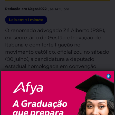
, às
14:13 pm
Redação
em
1/ago/2022
Leia em:
< 1
minuto
O renomado advogado Zé Alberto (PSB),
ex-secretário de Gestão e Inovação de
Itabuna e com forte ligação no
movimento católico, oficializou no sábado
(30.julho), a candidatura a deputado
estadual homologada em convenção
partidária, realizada no Parque de
Exposições de Salvador.
“Vamos intensificar nossas andanças do
baixo sul ao extremo, focando o sul da
Bahia, para levar nossa mensagem e o
compromisso de representar essas