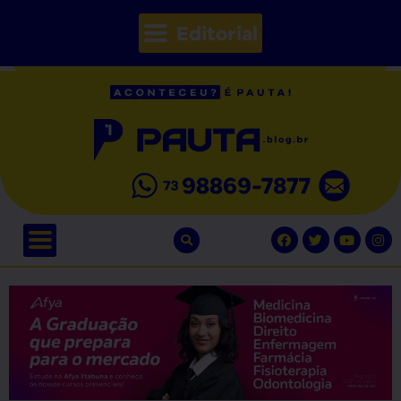
Editorial
// Seções