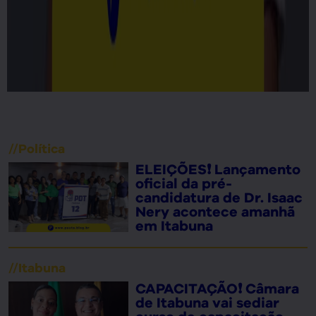
//
Política
ELEIÇÕES❗ Lançamento
oficial da pré-
candidatura de Dr. Isaac
Nery acontece amanhã
em Itabuna
//
Itabuna
CAPACITAÇÃO❗ Câmara
de Itabuna vai sediar