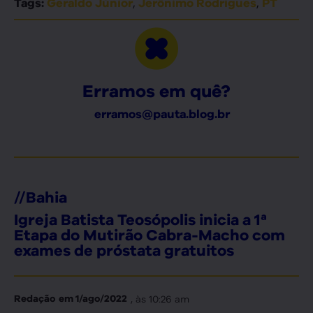
,
,
Tags:
Geraldo Júnior
Jerônimo Rodrigues
PT
Erramos em quê?
erramos@pauta.blog.br
//
Bahia
Igreja Batista Teosópolis inicia a 1ª
Etapa do Mutirão Cabra-Macho com
exames de próstata gratuitos
, às
10:26 am
Redação
em
1/ago/2022