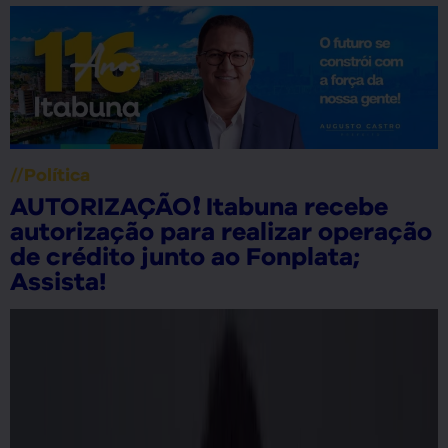
//
Política
POLÍTICA❗ Ex-prefeitos Geraldo
Simões e Capitão Azevedo se
reúnem para discutir eleições de
2024