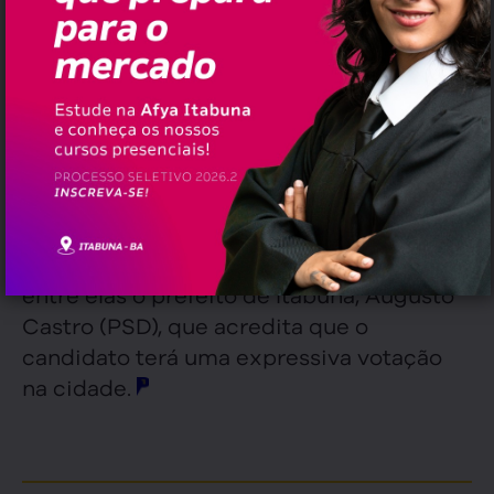
regiões do Estado. Comprometido com o
povo que mais precisa e colaborar de
forma efetiva na Assembleia Legislativa
com o desenvolvimento das cidades que
, disse Zé
englobam essas regiões”
Alberto.
A candidatura de Zé Alberto conta com o
apoio de diversas lideranças políticas,
entre elas o prefeito de Itabuna, Augusto
Castro (PSD), que acredita que o
candidato terá uma expressiva votação
na cidade.