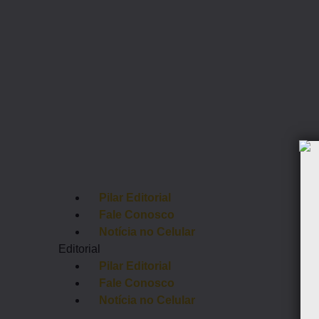
//
Pilar Editorial
//
Fale Conosco
//
Notícia no Celular
Editorial
//
Pilar Editorial
//
Fale Conosco
//
Notícia no Celular