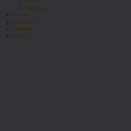
Saúde
Segurança
//
Brasil
//
Esportes
//
Xilindró
//
Reino