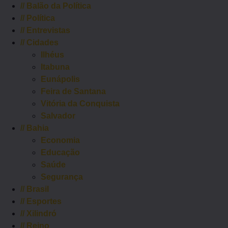
//
Balão da Política
//
Política
//
Entrevistas
//
Cidades
Ilhéus
Itabuna
Eunápolis
Feira de Santana
Vitória da Conquista
Salvador
//
Bahia
Economia
Educação
Saúde
Segurança
//
Brasil
//
Esportes
//
Xilindró
//
Reino