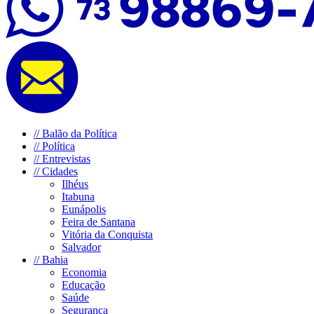
//
Balão da Política
//
Política
//
Entrevistas
//
Cidades
Ilhéus
Itabuna
Eunápolis
Feira de Santana
Vitória da Conquista
Salvador
//
Bahia
Economia
Educação
Saúde
Segurança