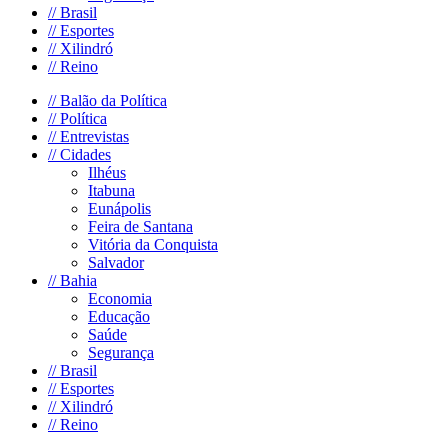
//
Brasil
//
Esportes
//
Xilindró
//
Reino
//
Balão da Política
//
Política
//
Entrevistas
//
Cidades
Ilhéus
Itabuna
Eunápolis
Feira de Santana
Vitória da Conquista
Salvador
//
Bahia
Economia
Educação
Saúde
Segurança
//
Brasil
//
Esportes
//
Xilindró
//
Reino