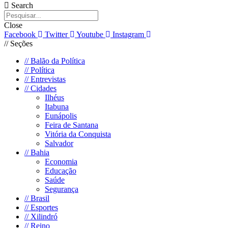
Search
Close
Facebook
Twitter
Youtube
Instagram
// Seções
//
Balão da Política
//
Política
//
Entrevistas
//
Cidades
Ilhéus
Itabuna
Eunápolis
Feira de Santana
Vitória da Conquista
Salvador
//
Bahia
Economia
Educação
Saúde
Segurança
//
Brasil
//
Esportes
//
Xilindró
//
Reino