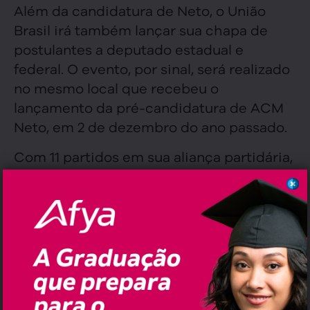
Além da candidatura de Neto, o União
Brasil irá também lançar sua chapa de
postulantes a deputado estadual e
federal. O evento, por sinal, será realizado
no mesmo local que recebeu o
lançamento da pré-candidatura de ACM
Neto, em 2 de dezembro do ano passado.
Com 11 partidos em sua aliança partidária,
Neto conseguiu formalizar a maior base
de oposição da história da Bahia.
“Estamos trabalhando e levando
esperança de dias melhores para todos os
cantos do nosso estado. Nós sabemos que
a Bahia pode muito mais”, diz Neto sobre
sua pré-candidatura.