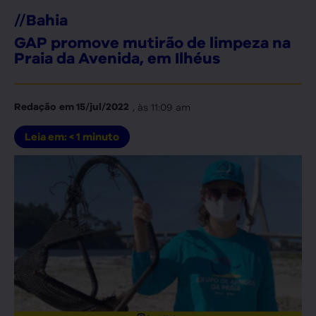
//
Bahia
GAP promove mutirão de limpeza na
Praia da Avenida, em Ilhéus
, às
11:09 am
Redação
em
15/jul/2022
Leia em:
< 1
minuto