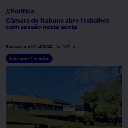
//
Política
Câmara de Itabuna abre trabalhos
com sessão nesta sexta
, às
10:29 am
Redação
em
15/jul/2022
Leia em:
< 1
minuto