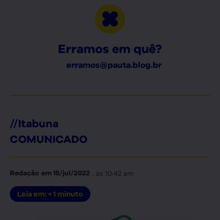
Erramos em quê?
erramos@pauta.blog.br
//
Itabuna
COMUNICADO
, às
10:42 am
Redação
em
15/jul/2022
Leia em:
< 1
minuto