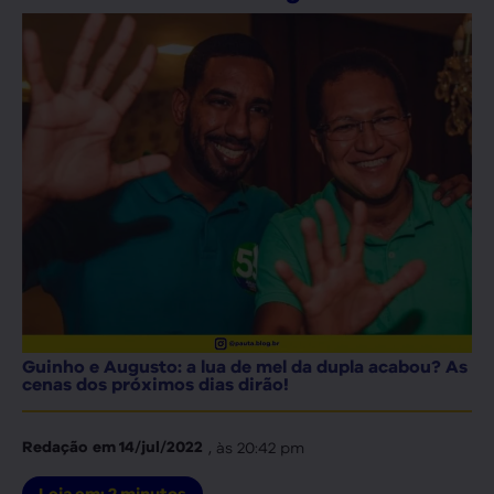
Guinho e Augusto: a lua de mel da dupla acabou? As
cenas dos próximos dias dirão!
, às
20:42 pm
Redação
em
14/jul/2022
Leia em:
2
minutos