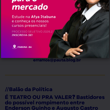
,
,
,
Tags:
ACM Neto
Bahia
Convenção
Política
Erramos em quê?
erramos@pauta.blog.br
//
Balão da Política
É TEATRO OU PRA VALER❓ Bastidores
do possível rompimento entre
Enderson Guinho e Augusto Castro