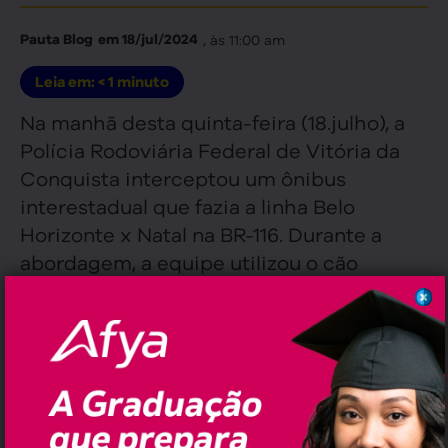
, às
11:00 am
Pauta Blog
em
18/jul/2024
Leia em:
< 1
minuto
Na manhã desta quinta-feira (18.julho), a
Polícia Rodoviária Federal de Vitória da
Conquista interceptou um ônibus
interestadual que fazia a linha Belo
Horizonte x Natal na BR-116. Durante a
abordagem, a equipe utilizou o cão
farejador K9 Kaleo, que indicou a
presença de substâncias suspeitas em
duas malas.
Ao verificar as bagagens, os policiais
encontraram 48 tabletes de maconha,
totalizando 40,8 kg, em uma das malas.