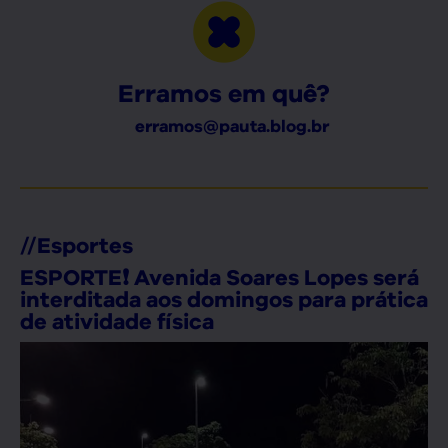
Erramos em quê?
erramos@pauta.blog.br
//
Esportes
ESPORTE❗ Avenida Soares Lopes será
interditada aos domingos para prática
de atividade física