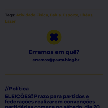
,
,
,
,
Tags:
Atividade Física
Bahia
Esporte
Ilhéus
Lazer
Erramos em quê?
erramos@pauta.blog.br
//
Política
ELEIÇÕES❗ Prazo para partidos e
federações realizarem convenções
partidárias começa no sábado, dia 20