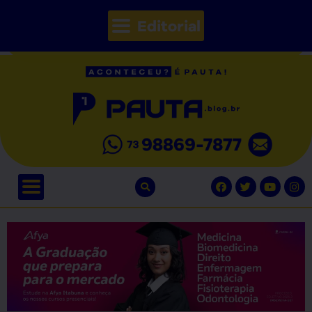
Editorial
// Seções