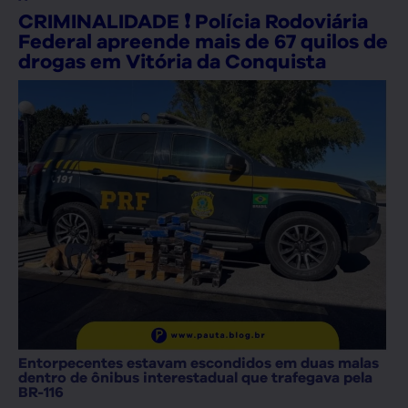
CRIMINALIDADE ❗ Polícia Rodoviária
Federal apreende mais de 67 quilos de
drogas em Vitória da Conquista
Entorpecentes estavam escondidos em duas malas
dentro de ônibus interestadual que trafegava pela
BR-116