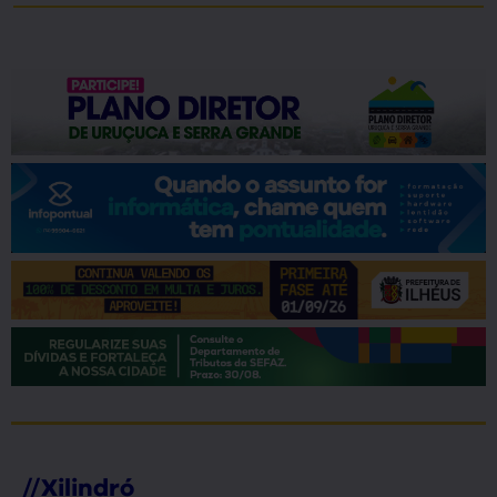
//
Xilindró