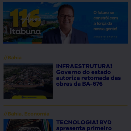
//
Bahia
INFRAESTRUTURA❗
Governo do estado
autoriza retomada das
obras da BA-676
//
Bahia
,
Economia
TECNOLOGIA❗ BYD
apresenta primeiro