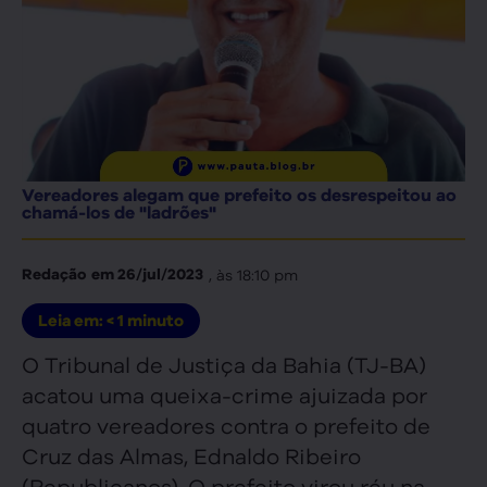
Vereadores alegam que prefeito os desrespeitou ao
chamá-los de "ladrões"
, às
18:10 pm
Redação
em
26/jul/2023
Leia em:
< 1
minuto
O Tribunal de Justiça da Bahia (TJ-BA)
acatou uma queixa-crime ajuizada por
quatro vereadores contra o prefeito de
Cruz das Almas, Ednaldo Ribeiro
(Republicanos). O prefeito virou réu na