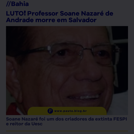
//
Bahia
LUTO❗ Professor Soane Nazaré de
Andrade morre em Salvador
Soane Nazaré foi um dos criadores da extinta FESPI
e reitor da Uesc