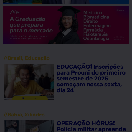
//
Brasil
,
Educação
EDUCAÇÃO❗ Inscrições
para Prouni do primeiro
semestre de 2025
começam nessa sexta,
dia 24
//
Bahia
,
Xilindró
OPERAÇÃO HÓRUS❗
Polícia militar apreende