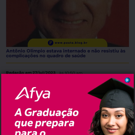
Antônio Olímpio estava internado e não resistiu às
complicações no quadro de saúde
, às
10:50 am
Redação
em
27/jul/2023
Leia em:
< 1
minuto
O ex-prefeito de Ilhéus, ex-deputado
estadual e advogado, Antônio Olímpio
Rehem, morreu hoje (27.julho) aos 91 anos.
O político estava internado, mas,
infelizmente, não resistiu ao agravamento