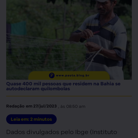
Quase 400 mil pessoas que residem na Bahia se
autodeclaram quilombolas
, às
08:50 am
Redação
em
27/jul/2023
Leia em:
2
minutos
Dados divulgados pelo Ibge (Instituto