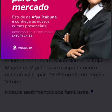
no quadro de saúde.
Olímpio foi prefeito de Ilhéus por três
mandatos e atuou na Assembleia
Legislativa da Bahia durante um mandato.
Era um homem reconhecido pela
gentileza e cordialidade.
O ex-prefeito deixa esposa e dois filhos. O
velório acontece no Salão Nobre da Loja
Maçônica Vigilância e o sepultamento
está previsto para 15h30 no Cemitério da
Vitória.
Nossos sentimentos aos familiares!