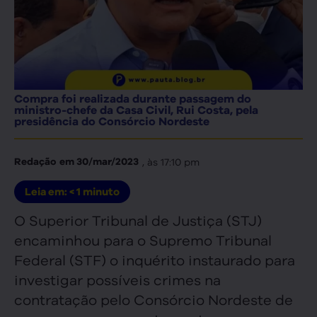
Compra foi realizada durante passagem do
ministro-chefe da Casa Civil, Rui Costa, pela
presidência do Consórcio Nordeste
, às
17:10 pm
Redação
em
30/mar/2023
Leia em:
< 1
minuto
O Superior Tribunal de Justiça (STJ)
encaminhou para o Supremo Tribunal
Federal (STF) o inquérito instaurado para
investigar possíveis crimes na
contratação pelo Consórcio Nordeste de