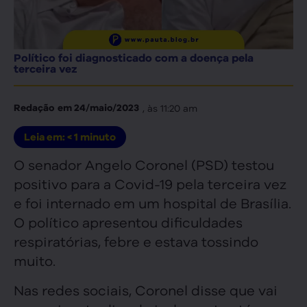
Político foi diagnosticado com a doença pela
terceira vez
, às
11:20 am
Redação
em
24/maio/2023
Leia em:
< 1
minuto
O senador Angelo Coronel (PSD) testou
positivo para a Covid-19 pela terceira vez
e foi internado em um hospital de Brasília.
O político apresentou dificuldades
respiratórias, febre e estava tossindo
muito.
Nas redes sociais, Coronel disse que vai