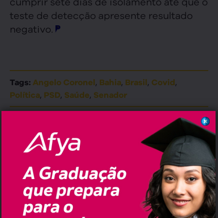
cumprir sete dias de isolamento até que o
teste de detecção apresente resultado
negativo.
,
,
,
,
Tags:
Angelo Coronel
Bahia
Brasil
Covid
,
,
,
Política
PSD
Saúde
Senador
Erramos em quê?
erramos@pauta.blog.br