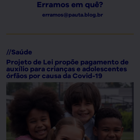
Erramos em quê?
erramos@pauta.blog.br
//
Saúde
Projeto de Lei propõe pagamento de
auxílio para crianças e adolescentes
órfãos por causa da Covid-19