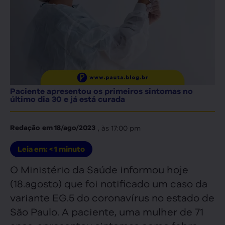
Paciente apresentou os primeiros sintomas no
último dia 30 e já está curada
, às
17:00 pm
Redação
em
18/ago/2023
Leia em:
< 1
minuto
O Ministério da Saúde informou hoje
(18.agosto) que foi notificado um caso da
variante EG.5 do coronavírus no estado de
São Paulo. A paciente, uma mulher de 71