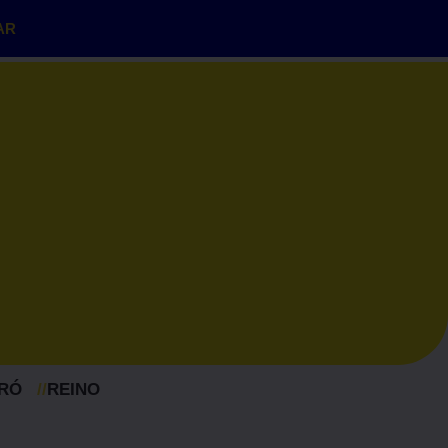
AR
DRÓ
//
REINO