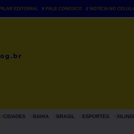
PILAR EDITORIAL
//
FALE CONOSCO
//
NOTÍCIA NO CELUL
//
CIDADES
//
BAHIA
//
BRASIL
//
ESPORTES
//
XILIN