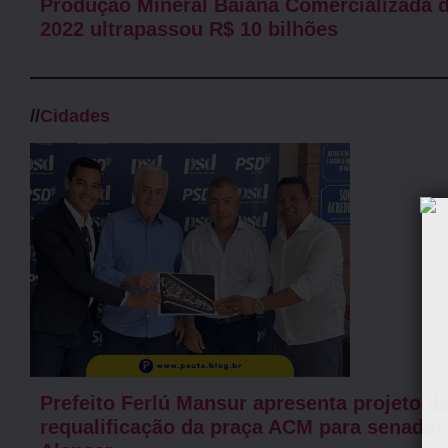
Produção Mineral Baiana Comercializada 
2022 ultrapassou R$ 10 bilhões
//
Cidades
Prefeito Ferlú Mansur apresenta projeto d
requalificação da praça ACM para senador