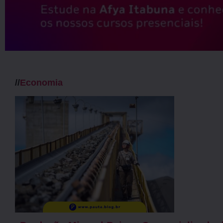
//
Economia