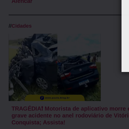
Alencar
//
Cidades
TRAGÉDIA❗ Motorista de aplicativo morre
grave acidente no anel rodoviário de Vitór
Conquista; Assista!