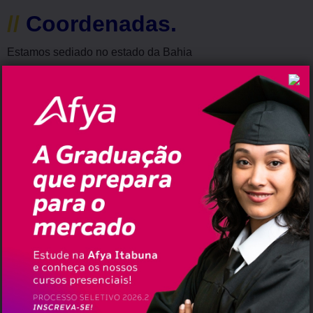
//
Coordenadas.
Estamos sediado no estado da Bahia
WhatsApp: envie-nos a sua #pauta
98869-7877
73
E-mail para envio de release:
pautablogbr@gmail.com
//
Fale Conosco.