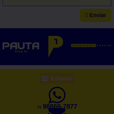
Enviar
Editorial
98869-7877
73