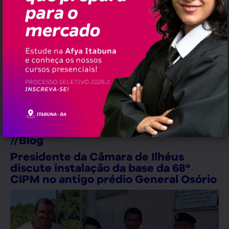
Erramos em quê?
erramos@pauta.blog.br
//
Blog
Presidente da Câmara de Ilhéus
discute instalação da base da 68º
CIPM no antigo prédio General Osório