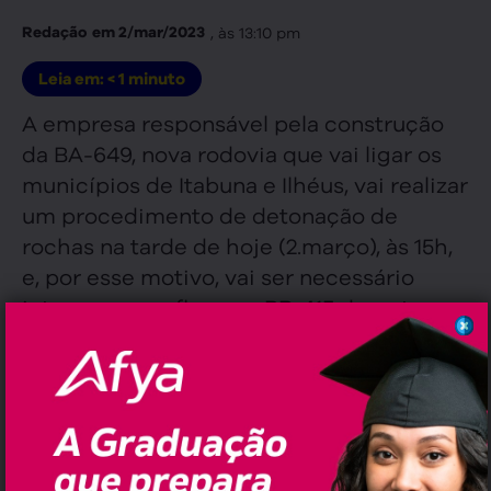
, às
13:10 pm
Redação
em
2/mar/2023
Leia em:
< 1
minuto
A empresa responsável pela construção
da BA-649, nova rodovia que vai ligar os
municípios de Itabuna e Ilhéus, vai realizar
um procedimento de detonação de
rochas na tarde de hoje (2.março), às 15h,
e, por esse motivo, vai ser necessário
interromper o fluxo na BR-415 durante o
período de 15 minutos.
,
,
,
,
,
Tags:
BA-649
BR-415
Fluxo
Ilhéus
Itabuna
Transporte