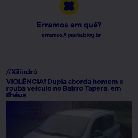
Erramos em quê?
erramos@pauta.blog.br
//
Xilindró
VIOLÊNCIA❗ Dupla aborda homem e
rouba veículo no Bairro Tapera, em
Ilhéus