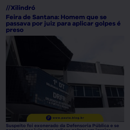
//
Xilindró
Feira de Santana: Homem que se
passava por juiz para aplicar golpes é
preso
Suspeito foi exonerado da Defensoria Pública e se