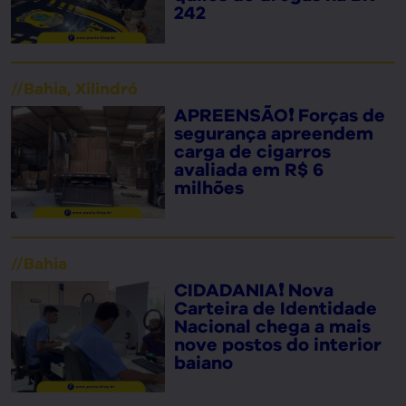
242
//
Bahia
,
Xilindró
APREENSÃO❗ Forças de
segurança apreendem
carga de cigarros
avaliada em R$ 6
milhões
//
Bahia
CIDADANIA❗ Nova
Carteira de Identidade
Nacional chega a mais
nove postos do interior
baiano