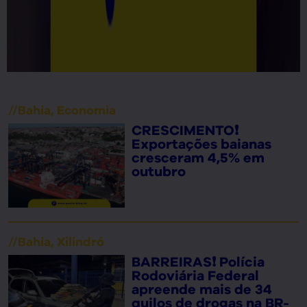
//
Bahia
,
Economia
CRESCIMENTO❗
Exportações baianas
cresceram 4,5% em
outubro
//
Bahia
,
Xilindró
BARREIRAS❗ Polícia
Rodoviária Federal
apreende mais de 34
quilos de drogas na BR-