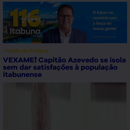
//
Política
ola
ENRICOU❗ Vice-governador
o
Geraldo Júnior triplica patrimô
em apenas dois anos; veja o
gráfico!