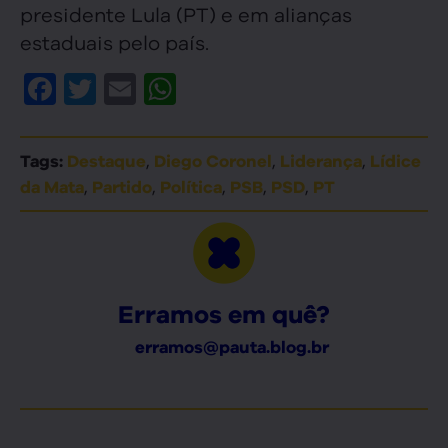
presidente Lula (PT) e em alianças
estaduais pelo país.
Facebook
Twitter
Email
WhatsApp
,
,
,
Tags:
Destaque
Diego Coronel
Liderança
Lídice
,
,
,
,
,
da Mata
Partido
Política
PSB
PSD
PT
Erramos em quê?
erramos@pauta.blog.br