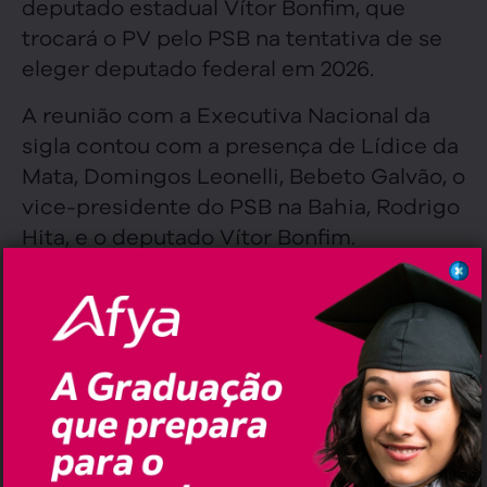
deputado estadual Vítor Bonfim, que
trocará o PV pelo PSB na tentativa de se
eleger deputado federal em 2026.
A reunião com a Executiva Nacional da
sigla contou com a presença de Lídice da
Mata, Domingos Leonelli, Bebeto Galvão, o
vice-presidente do PSB na Bahia, Rodrigo
Hita, e o deputado Vítor Bonfim.
Facebook
Twitter
Email
WhatsApp
,
,
,
Tags:
Bahia
Deputado
Filiação
Mário
,
,
,
,
Negromonte Jr
Partido
Pauta
Política
PSB