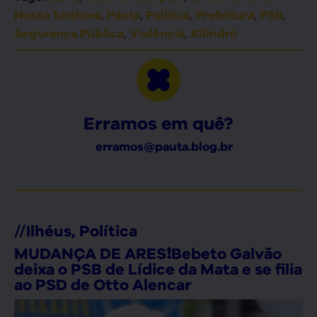
,
,
,
,
,
Nossa Senhora
Pauta
Política
Prefeitura
PSB
,
,
Segurança Pública
Violência
Xilindró
Erramos em quê?
erramos@pauta.blog.br
//
Ilhéus
,
Política
MUDANÇA DE ARES❗Bebeto Galvão
deixa o PSB de Lídice da Mata e se filia
ao PSD de Otto Alencar