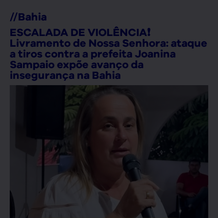
//
Bahia
ESCALADA DE VIOLÊNCIA❗
Livramento de Nossa Senhora: ataque
a tiros contra a prefeita Joanina
Sampaio expõe avanço da
insegurança na Bahia