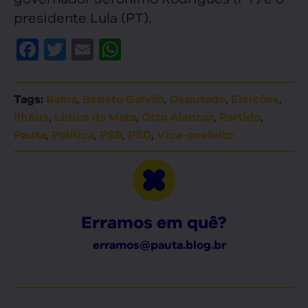
presidente Lula (PT).
Facebook
Twitter
Email
WhatsApp
,
,
,
,
Tags:
Bahia
Bebeto Galvão
Deputado
Eleições
,
,
,
,
Ilhéus
Lídice da Mata
Otto Alencar
Partido
,
,
,
,
Pauta
Política
PSB
PSD
Vice-prefeito
Erramos em quê?
erramos@pauta.blog.br