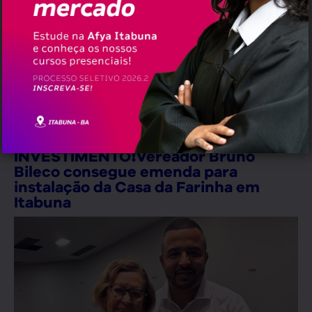
Erramos em quê?
erramos@pauta.blog.br
//
Política
INVESTIMENTO❗️Vereador Bruno
Bileco consegue emenda para
instalação da Casa da Farinha em
Itabuna