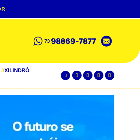
AR
//
XILINDRÓ