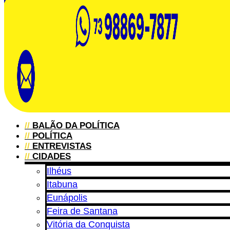
//
BALÃO DA POLÍTICA
//
POLÍTICA
//
ENTREVISTAS
//
CIDADES
Ilhéus
Itabuna
Eunápolis
Feira de Santana
Vitória da Conquista