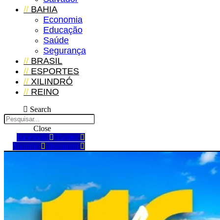
//
BAHIA
Economia
Educação
Saúde
Segurança
//
BRASIL
//
ESPORTES
//
XILINDRÓ
//
REINO
Search
Close
Facebook
Twitter
Youtube
Instagram