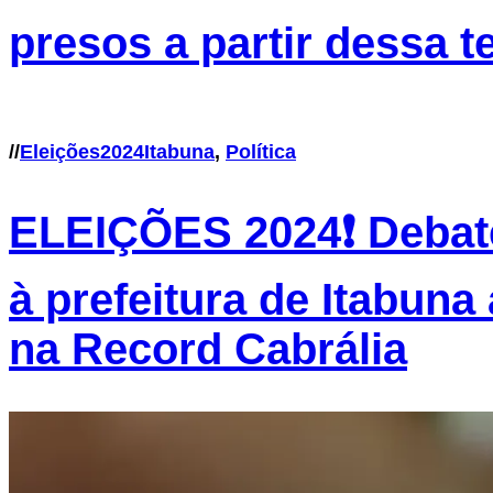
presos a partir dessa te
//
Eleições2024Itabuna
,
Política
ELEIÇÕES 2024❗ Debat
à prefeitura de Itabun
na Record Cabrália