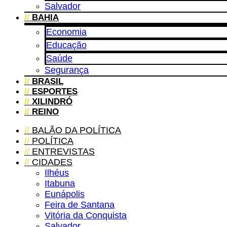
Salvador
//
BAHIA
Economia
Educação
Saúde
Segurança
//
BRASIL
//
ESPORTES
//
XILINDRÓ
//
REINO
//
BALÃO DA POLÍTICA
//
POLÍTICA
//
ENTREVISTAS
//
CIDADES
Ilhéus
Itabuna
Eunápolis
Feira de Santana
Vitória da Conquista
Salvador