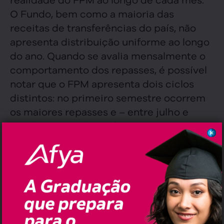
O Fundo, bem como a maioria das
receitas de transferências do país, não
apresenta distribuição uniforme ao longo
do ano. Quando se avalia mensalmente o
comportamento dos repasses, é possível
notar que o FPM apresenta dois ciclos
distintos: no primeiro semestre ocorrem
os maiores repasses e – entre julho e
outubro – os valores diminuem
significativamente.
Diante disso, a Confederação alerta os
gestores para que tenham prudência na
administração local, principalmente no
cenário de instabilidade agravado com a
pandemia da Covid-19. Para auxiliar os