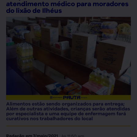
atendimento médico para moradores
do lixão de Ilhéus
Alimentos estão sendo organizados para entrega;
Além de outras atividades, crianças serão atendidas
por especialista e uma equipe de enfermagem fará
curativos nos trabalhadores do local
, às
11:50 am
Redação
em
7/maio/2021