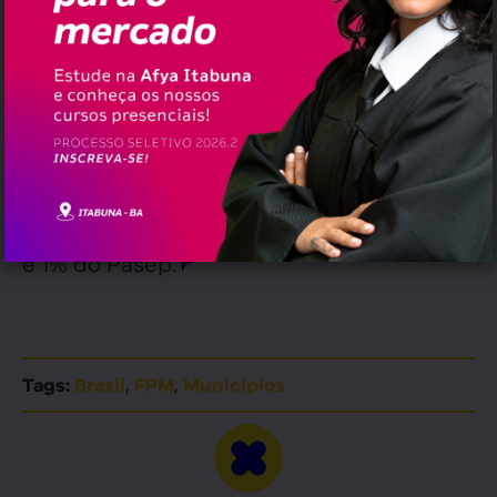
gestores, a CNM disponibiliza uma
plataforma para o acompanhamento das
transferências constitucionais. Na nota do
FPM, elaborada pela Confederação com
base nos dados da STN, também é
possível acessar os valores brutos do
repasse do FPM e os seus respectivos
descontos: 20% do Fundeb, 15% da saúde
e 1% do Pasep.
,
,
Tags:
Brasil
FPM
Municípios