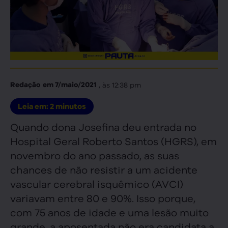
, às
12:38 pm
Redação
em
7/maio/2021
Leia em:
2
minutos
Quando dona Josefina deu entrada no
Hospital Geral Roberto Santos (HGRS), em
novembro do ano passado, as suas
chances de não resistir a um acidente
vascular cerebral isquêmico (AVCI)
variavam entre 80 e 90%. Isso porque,
com 75 anos de idade e uma lesão muito
grande, a aposentada não era candidata a