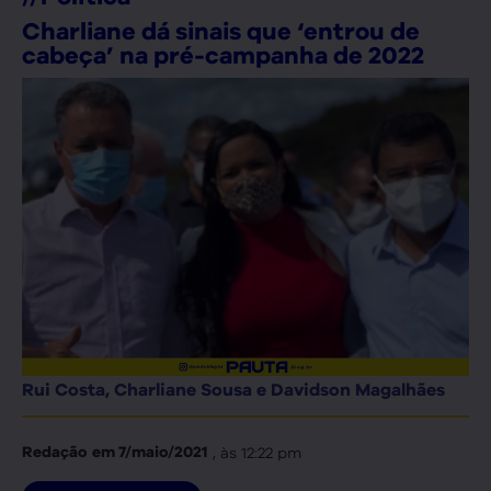
Charliane dá sinais que ‘entrou de
cabeça’ na pré-campanha de 2022
Rui Costa, Charliane Sousa e Davidson Magalhães
, às
12:22 pm
Redação
em
7/maio/2021