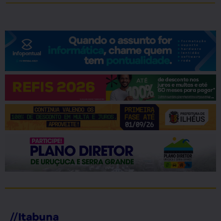
//
Itabuna