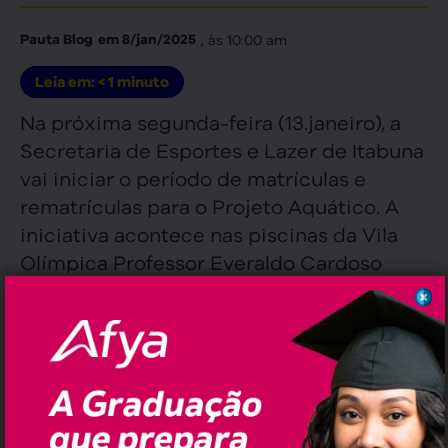
, às
10:00 am
Pauta Blog
em
8/jan/2025
Leia em:
< 1
minuto
Na próxima segunda-feira (13.janeiro), a
Secretaria de Esportes e Lazer de Itabuna
vai iniciar o período de matrículas e
rematrículas para o Projeto Aquático. A
iniciativa acontece nas piscinas da Vila
Olímpica Professor Everaldo Cardoso
Silva, localizada no Bairro São Caetano, e
no Parque Aquático do Colégio
Sesquicentenário (CISO), no Bairro de
Fátima.
O período de rematrícula será de 13 a 24
de janeiro, das 9h às 13h, na Secretaria de