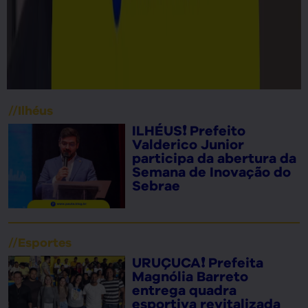
//
Ilhéus
ILHÉUS❗ Prefeito
Valderico Junior
participa da abertura da
Semana de Inovação do
Sebrae
//
Esportes
URUÇUCA❗ Prefeita
Magnólia Barreto
entrega quadra
esportiva revitalizada