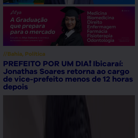
//
Bahia
URGENTE❗ Desembargador
determina retorno de Monalisa
Tavares à Prefeitura de Ibicaraí