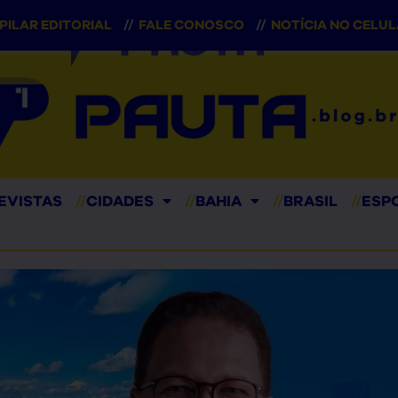
PILAR EDITORIAL
//
FALE CONOSCO
//
NOTÍCIA NO CELU
EVISTAS
//
CIDADES
//
BAHIA
//
BRASIL
//
ESP