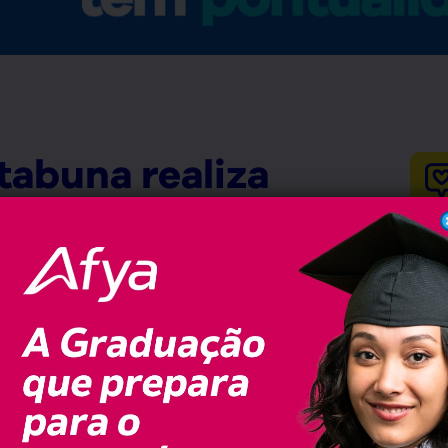
abuna realiza
irá os impactos do
o desenvolvimento
egional