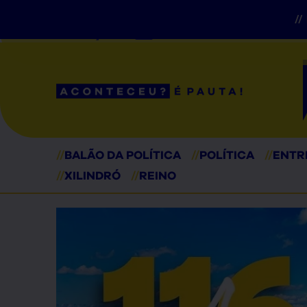
//
// Seções
//
BALÃO DA POLÍTICA
//
POLÍTICA
//
ENTR
//
XILINDRÓ
//
REINO