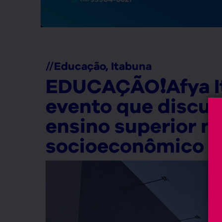
//
Educação
,
Itabuna
EDUCAÇÃO❗Afya It
evento que discut
ensino superior n
socioeconômico r