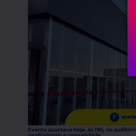
Evento acontece hoje, às 19h, no auditór
profissionais e comunidade