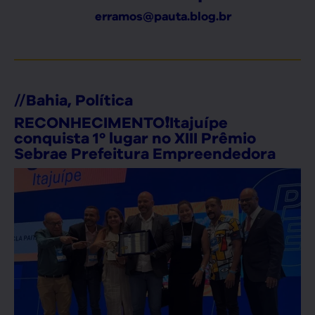
erramos@pauta.blog.br
//
Bahia
,
Política
RECONHECIMENTO❗Itajuípe
conquista 1º lugar no XIII Prêmio
Sebrae Prefeitura Empreendedora