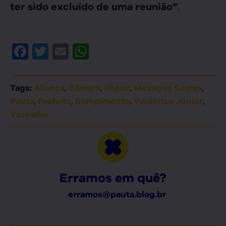
.
ter sido excluído de uma reunião”
Facebook
Twitter
Email
WhatsApp
,
,
,
,
Tags:
Aliança
Câmara
Ilhéus
Mesaque Soares
,
,
,
,
Pauta
Prefeito
Rompimento
Valderico Júnior
Vereador
Erramos em quê?
erramos@pauta.blog.br