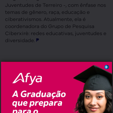
Juventudes de Terreiro -, com ênfase nos
temas de gênero, raça, educação e
ciberativismos. Atualmente, ela é
coordenadora do Grupo de Pesquisa
Ciberxirè: redes educativas, juventudes e
diversidade.
,
,
,
,
Tags:
Bahia
Brasil
Destaque
Luzi Borges
,
,
Ministério da Igualdade Racial
Política
Uesc
Erramos em quê?