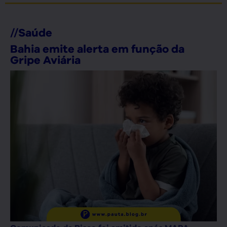
//
Saúde
Bahia emite alerta em função da
Gripe Aviária