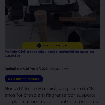
Polícia Civil apreendeu vasto material na casa do
suspeito
, às
14:20 pm
Redação
em
26/maio/2023
Leia em:
< 1
minuto
Nesta 6ª feira (26.maio), um jovem de 18
anos foi preso em flagrante por suspeita
de planejar um ataque contra os próprios