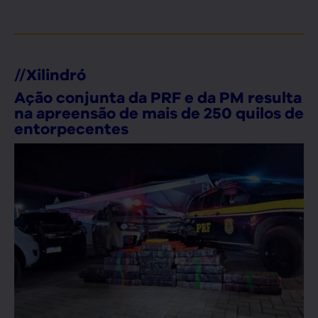
//
Xilindró
Ação conjunta da PRF e da PM resulta
na apreensão de mais de 250 quilos de
entorpecentes