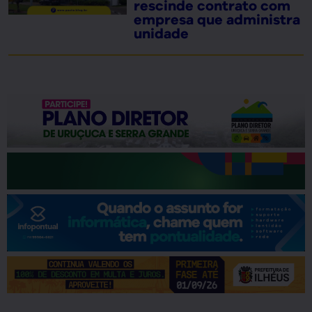
rescinde contrato com
empresa que administra
unidade