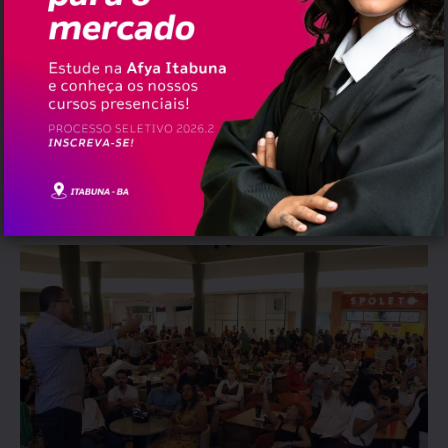
erramos@pauta.blog.br
//
Bahia
Prefeitura de Itabuna anuncia grade
oficial do Itapedro; festa vai
acontecer entre 29 de junho e 2 de
julho