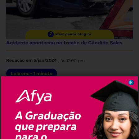
Acidente aconteceu no trecho de Cândido Sales
, às
12:00 pm
Redação
em
5/jan/2024
Leia em:
< 1
minuto
No final da manhã desta sexta-feira
(5.janeiro), um gravíssimo acidente
envolvendo um automóvel e uma carreta
deixou quatro pessoas mortas na BR-116,
trecho de Cândido Sales, na região
sudoeste da Bahia.