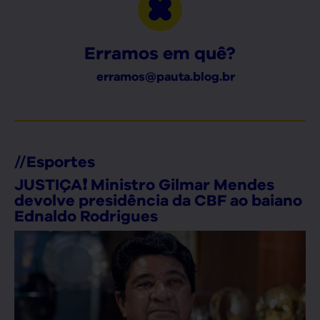
Erramos em quê?
erramos@pauta.blog.br
//
Esportes
JUSTIÇA❗ Ministro Gilmar Mendes
devolve presidência da CBF ao baiano
Ednaldo Rodrigues