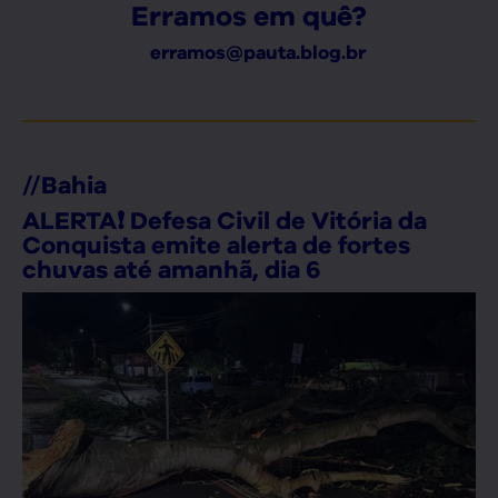
Erramos em quê?
erramos@pauta.blog.br
//
Bahia
ALERTA❗ Defesa Civil de Vitória da
Conquista emite alerta de fortes
chuvas até amanhã, dia 6