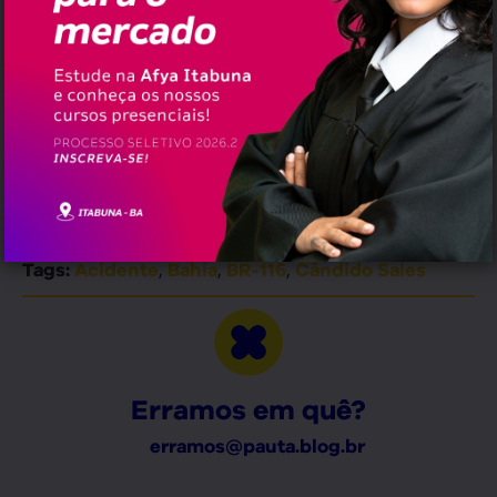
De acordo com a Polícia Rodoviária
Federal, as quatro pessoas morreram
ainda no local do acidente. A equipe da
PRF permanece no local organizando o
tráfego de veículos.
Facebook
Twitter
Email
WhatsApp
,
,
,
Tags:
Acidente
Bahia
BR-116
Cândido Sales
Erramos em quê?
erramos@pauta.blog.br