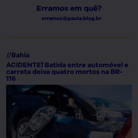
Erramos em quê?
erramos@pauta.blog.br
//
Bahia
ACIDENTE❗ Batida entre automóvel e
carreta deixa quatro mortos na BR-
116