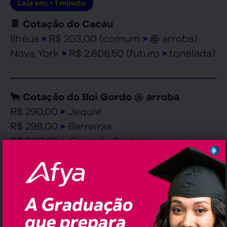
Leia em:
< 1
minuto
🍫 Cotação do Cacau
Ilhéus
R$ 203,00 (comum
arroba)
>
>
@
Nova York
R$ 2.606,50 (futuro
tonelada)
>
>
🐂 Cotação do Boi Gordo @ arroba
R$ 290,00
Jequié
>
R$ 298,00
Barreiras
>
R$ 300,00
Feira de Santana
>
R$ 312,00
Santo Antônio de Jesus
>
R$ 300,00
Itapetinga
>
R$ 296,00
Salvador
>