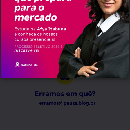
☕ Cotação do Café Conillon (60 kg)
Café Tipo 7/8, em Eunápolis
R$ 655,00
>
Café Tipo 7, em Eunápolis
R$ 660,00
>
,
,
,
,
Tags:
Boi Gordo
Cacau
Café
Cotação
Cotação
,
,
Boi Gordo
Cotação Cacau
Cotação de Café
Erramos em quê?
erramos@pauta.blog.br