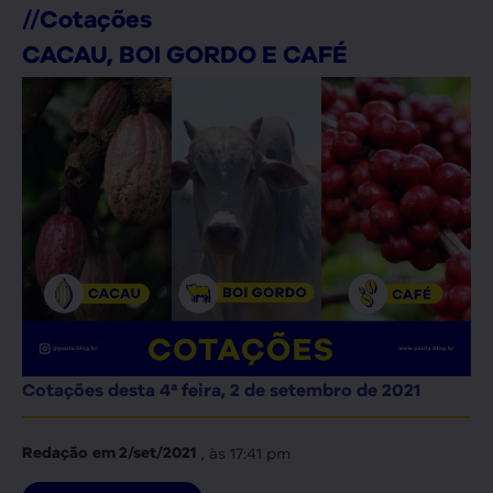
//
Cotações
CACAU, BOI GORDO E CAFÉ
Cotações desta 4ª feira, 2 de setembro de 2021
, às
17:41 pm
Redação
em
2/set/2021