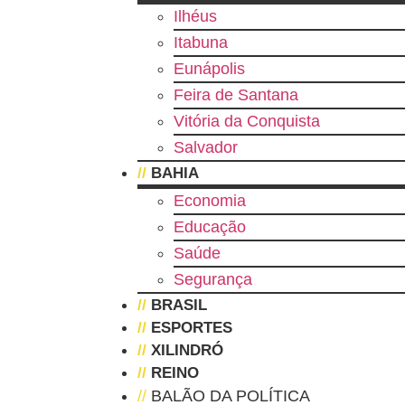
Ilhéus
Itabuna
Eunápolis
Feira de Santana
Vitória da Conquista
Salvador
//
BAHIA
Economia
Educação
Saúde
Segurança
//
BRASIL
//
ESPORTES
//
XILINDRÓ
//
REINO
//
BALÃO DA POLÍTICA