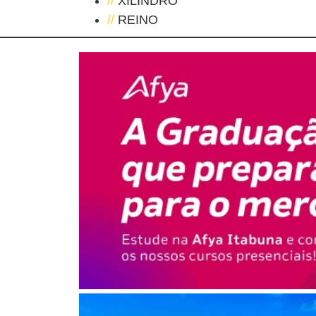
//
XILINDRÓ
//
REINO