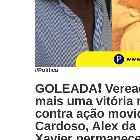
//
Política
GOLEADA❗ Verea
mais uma vitória n
contra ação movid
Cardoso, Alex da 
Xavier permanec