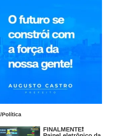
//
Política
FINALMENTE❗
Painel eletrônico da