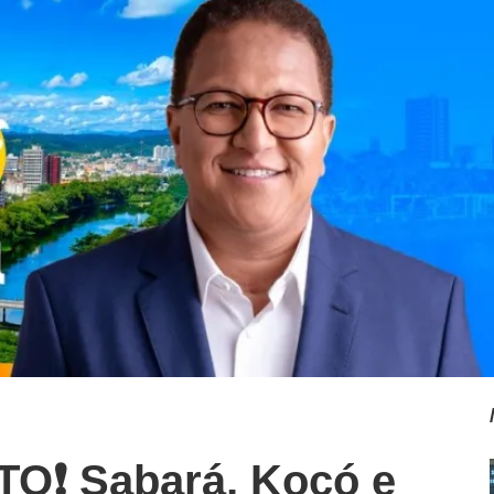
❗ Sabará, Kocó e