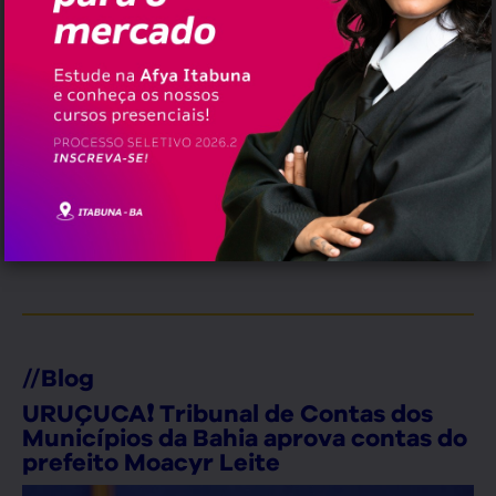
,
,
,
,
Tags:
Bahia
Brasil
Destaque
Educação
Enem
Erramos em quê?
erramos@pauta.blog.br
//
Blog
URUÇUCA❗ Tribunal de Contas dos
Municípios da Bahia aprova contas do
prefeito Moacyr Leite