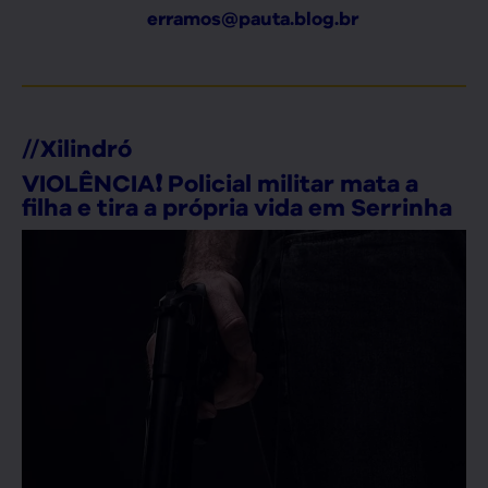
erramos@pauta.blog.br
//
Xilindró
VIOLÊNCIA❗ Policial militar mata a
filha e tira a própria vida em Serrinha