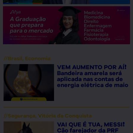
//
Brasil
,
Economia
VEM AUMENTO POR AÍ❗
Bandeira amarela será
aplicada nas contas de
energia elétrica de maio
//
Segurança
,
Vitória da Conquista
VAI QUE É TUA, MESSI❗
Cão farejador da PRF