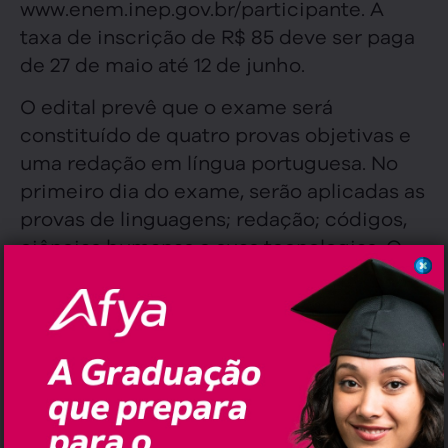
www.enem.inep.gov.br/participante. A
taxa de inscrição de R$ 85 deve ser paga
de 27 de maio até 12 de junho.
O edital prevê que o exame será
constituído de quatro provas objetivas e
uma redação em língua portuguesa. No
primeiro dia do exame, serão aplicadas as
provas de linguagens; redação; códigos,
ciências humanas e suas tecnologias. O
segundo dia será dedicado à aplicação
das provas de ciências da natureza,
matemática e suas tecnologias.
A previsão é de que os resultados sejam
divulgados em 13 de janeiro de 2025.