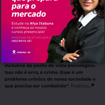
que foi vítima de uma agressão
imperdoável por parte de uma
autoridade do governo do estado que
deveria dar o exemplo de respeito à vida.
Isso não pode ficar impune. O governador
, escreveu Félix,
precisa se manifestar”
sem citar o nome do secretário.
“Não podemos aceitar calados nenhum
tipo de violência contra as mulheres,
inclusive do ponto de vista psicológico.
Isso não é erro, é crime. Esse é um
problema crônico de nossa sociedade e
, finalizou.
que precisa ser combatido”