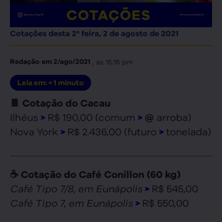
Cotações desta 2ª feira, 2 de agosto de 2021
, às
15:15 pm
Redação
em
2/ago/2021
Leia em:
< 1
minuto
🍫 Cotação do Cacau
Ilhéus
R$ 190,00 (comum
arroba)
>
>
@
Nova York
R$ 2.436,00 (futuro
tonelada)
>
>
☕ Cotação do Café Conillon (60 kg)
Café Tipo 7/8, em Eunápolis
R$ 545,00
>
Café Tipo 7, em Eunápolis
R$ 550,00
>