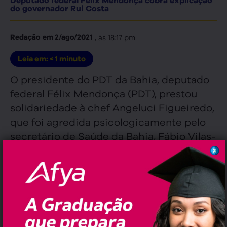
Deputado federal Félix Mendonça cobra explicação
do governador Rui Costa
, às
18:17 pm
Redação
em
2/ago/2021
Leia em:
< 1
minuto
O presidente do PDT da Bahia, deputado
federal Félix Mendonça (PDT), prestou
solidariedade à chef Angeluci Figueiredo,
que foi agredida psicologicamente pelo
secretário de Saúde da Bahia, Fábio Vilas-
Boas. Em postagem no Twitter, o
pedetista cobrou ainda uma manifestação
por parte do governador Rui Costa sobre
o episódio.
“Minha irrestrita solidariedade à chef,