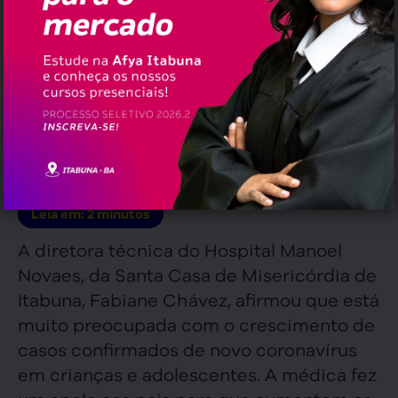
Fabiane Chávez é diretora técnica do Hospital
Manoel Novaes de Itabuna
, às
06:15 am
Redação
em
25/fev/2021
Leia em:
2
minutos
A diretora técnica do Hospital Manoel
Novaes, da Santa Casa de Misericórdia de
Itabuna, Fabiane Chávez, afirmou que está
muito preocupada com o crescimento de
casos confirmados de novo coronavírus
em crianças e adolescentes. A médica fez