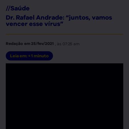
//
Saúde
Dr. Rafael Andrade: “juntos, vamos
vencer esse vírus”
, às
07:25 am
Redação
em
25/fev/2021
Leia em:
< 1
minuto