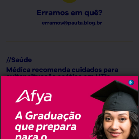
Erramos em quê?
erramos@pauta.blog.br
//
Saúde
Médica recomenda cuidados para
evitar situação caótica em UTIs
Covid-19 pediátricas