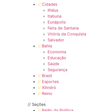
//
Cidades
Ilhéus
Itabuna
Eunápolis
Feira de Santana
Vitória da Conquista
Salvador
//
Bahia
Economia
Educação
Saúde
Segurança
//
Brasil
//
Esportes
//
Xilindró
//
Reino
// Seções
//
Balão da Política