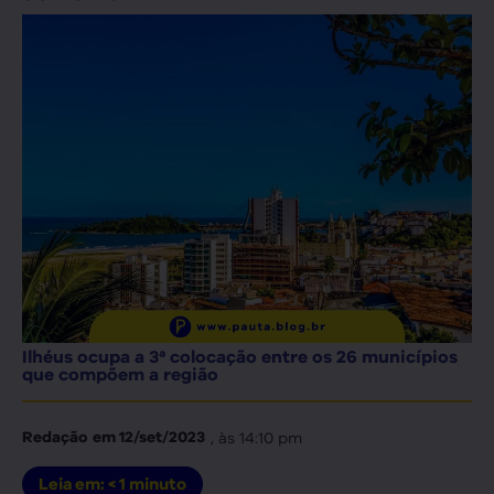
Ilhéus ocupa a 3ª colocação entre os 26 municípios
que compõem a região
, às
14:10 pm
Redação
em
12/set/2023
Leia em:
< 1
minuto