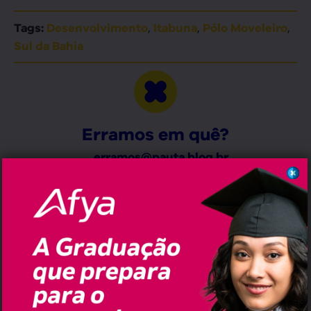
,
,
,
Tags:
Desenvolvimento
Itabuna
Pólo Moveleiro
Sul da Bahia
Erramos em quê?
erramos@pauta.blog.br
//
Bahia
ALERTA❗ Estiagem no Sul da Bahia
pode resultar na perda de 10 mil
cabeças de gado