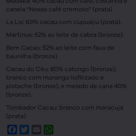
Modaka: 40% cacau com café, castanha e
canela “Nosso café cremoso” (prata)
La Lis: 63% cacau com cupuaçu (prata).
Martinus: 52% ao leite de cabra (bronze).
Bem Cacao: 52% ao leite com fava de
baunilha (bronze)
Cacau do Céu: 80% catongo (bronze);
branco com morango liofilizado e
pistache (bronze); e melado de cana 40%
(bronze).
Tombador Cacau: branco com maracujá
(prata)
Facebook
Twitter
Email
WhatsApp