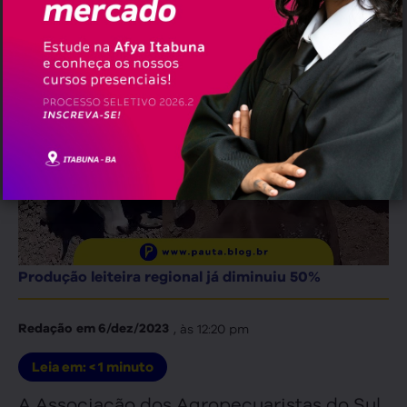
Produção leiteira regional já diminuiu 50%
, às
12:20 pm
Redação
em
6/dez/2023
Leia em:
< 1
minuto
A Associação dos Agropecuaristas do Sul