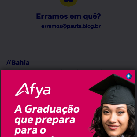
Erramos em quê?
erramos@pauta.blog.br
//
Bahia
Prefeito Ferlú vai realizar mais um
grande evento em Arataca; Pedrão de
Anuri começa na nesta sexta