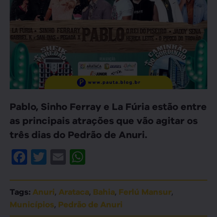
Pablo, Sinho Ferray e La Fúria estão entre
as principais atrações que vão agitar os
três dias do Pedrão de Anuri.
Facebook
Twitter
Email
WhatsApp
,
,
,
,
Tags:
Anuri
Arataca
Bahia
Ferlú Mansur
,
Municípios
Pedrão de Anuri