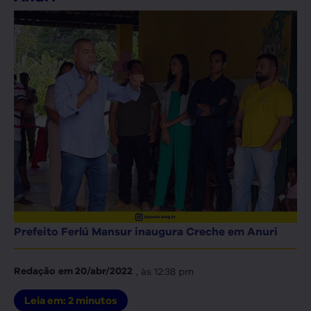
Prefeito Ferlú Mansur inaugura Creche em Anuri
, às
12:38 pm
Redação
em
20/abr/2022
Leia em:
2
minutos