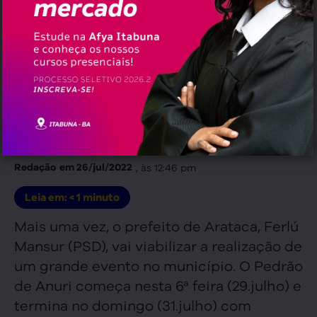
Nos três dias de festa, atrações como Pablo e Sinho
Ferrary vão agitar Pedrão de Anuri
, às
12:46 pm
Redação
em
26/jul/2022
Leia em:
< 1
minuto
Mais uma vez, o prefeito de Arataca, Ferlú
Mansur (PSD), vai viabilizar a realização de
um grande evento no município. O Pedrão
de Anuri começa nesta 6ª feira (29.julho) e
termina no domingo (31.julho) com