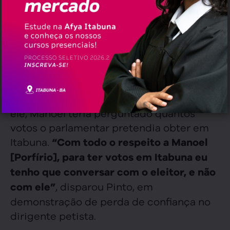
filiada ao PSD, legenda comandada em
Itabuna pelo prefeito Augusto Castro, que
tem a primeira-dama como pré-
candidata à Assembleia Legislativa.
Rosemberg também revelou um episódio
ocorrido em Itapé para ilustrar o
distanciamento entre os dois. Segundo
ele, Manoel teria perguntado quantos
votos o parlamentar pretendia obter em
Itabuna.
“Com todo o respeito a Manoel
[Porfírio], para ter votos em Itabuna eu
tenho que conversar com o eleitor, e não
, disparou Pinto, em
com ele”
demonstração de perda de confiança no
dirigente petista.