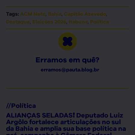
,
,
,
Tags:
ACM Neto
Bahia
Capitão Azevedo
,
,
,
Destaque
Eleições 2026
Itabuna
Política
Erramos em quê?
erramos@pauta.blog.br
//
Política
ALIANÇAS SELADAS❗ Deputado Luiz
Argôlo fortalece articulações no sul
da Bahia e amplia sua base política na