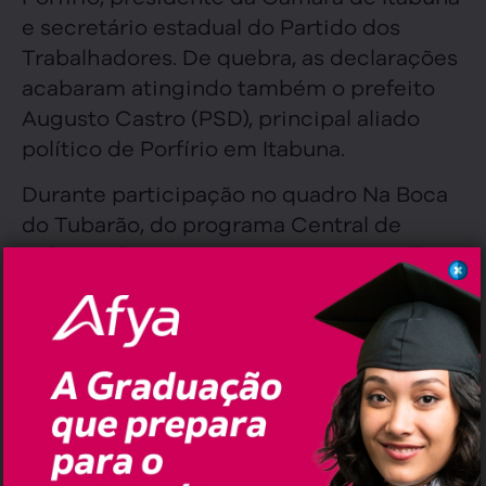
e secretário estadual do Partido dos
Trabalhadores. De quebra, as declarações
acabaram atingindo também o prefeito
Augusto Castro (PSD), principal aliado
político de Porfírio em Itabuna.
Durante participação no quadro Na Boca
do Tubarão, do programa Central de
Política, de Neto Terra Branca, Rosemberg
ironizou a atuação do correligionário e
colocou em xeque sua coerência política.
Segundo o deputado, embora Manoel
Porfírio tenha alimentado o desejo de
presidir o PT na Bahia, hoje dedica seus
esforços à coordenação da campanha de
uma pré-candidata a deputada estadual