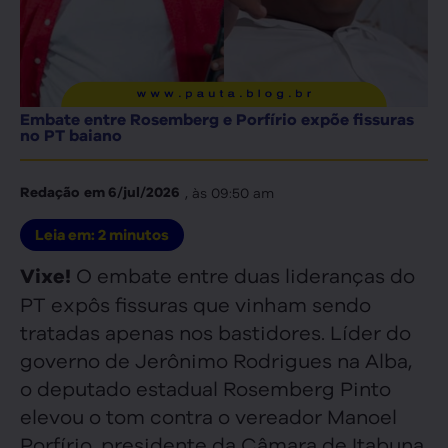
Embate entre Rosemberg e Porfírio expõe fissuras
no PT baiano
, às
09:50 am
Redação
em
6/jul/2026
Leia em:
2
minutos
O embate entre duas lideranças do
Vixe!
PT expôs fissuras que vinham sendo
tratadas apenas nos bastidores. Líder do
governo de Jerônimo Rodrigues na Alba,
o deputado estadual Rosemberg Pinto
elevou o tom contra o vereador Manoel
Porfírio, presidente da Câmara de Itabuna