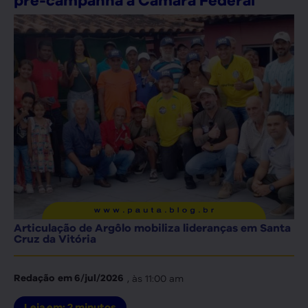
pré-campanha à Câmara Federal
Articulação de Argôlo mobiliza lideranças em Santa
Cruz da Vitória
, às
11:00 am
Redação
em
6/jul/2026
Leia em:
2
minutos