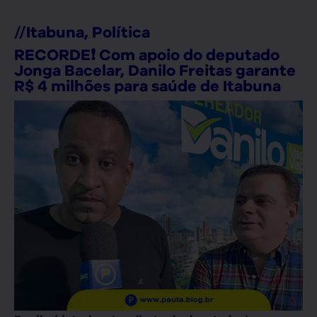
//
Itabuna
,
Política
RECORDE❗ Com apoio do deputado
Jonga Bacelar, Danilo Freitas garante
R$ 4 milhões para saúde de Itabuna