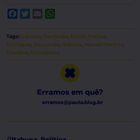
Facebook
Twitter
Email
WhatsApp
,
,
,
Tags:
Câmara
Confusão
Danilo Freitas
,
,
,
,
Destaque
Discussão
Itabuna
Manoel Porfírio
,
Plenário
Vereadores
Erramos em quê?
erramos@pauta.blog.br
//
Itabuna
,
Política