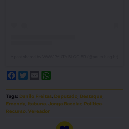
A post shared by WWW.PAUTA.BLOG.BR (@pauta.blog.br)
Facebook
Twitter
Email
WhatsApp
,
,
,
Tags:
Danilo Freitas
Deputado
Destaque
,
,
,
,
Emenda
Itabuna
Jonga Bacelar
Política
,
Recurso
Vereador