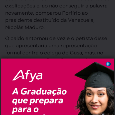
explicações e, ao não conseguir a palavra
novamente, comparou Porfírio ao
presidente destituído da Venezuela,
Nicolás Maduro.
O caldo entornou de vez e o petista disse
que apresentaria uma representação
formal contra o colega de Casa, mas, no
decorrer da sessão, voltou atrás. Mesmo
assim, Porfírio pediu para que o colega
entenda que o debate é salutar, porém
não precisa ter falta de respeito.
>>ASSISTA AO VÍDEO: