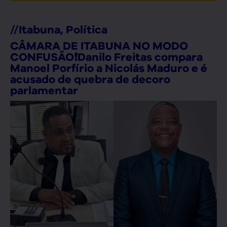
//
Itabuna
,
Política
CÂMARA DE ITABUNA NO MODO
CONFUSÃO❗Danilo Freitas compara
Manoel Porfírio a Nicolás Maduro e é
acusado de quebra de decoro
parlamentar