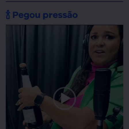
🍾 Pegou pressão
Tocador
de
vídeo