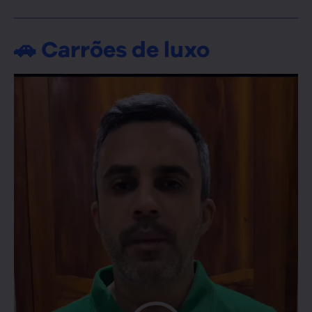
🚗 Carrões de luxo
Tocador
de
vídeo