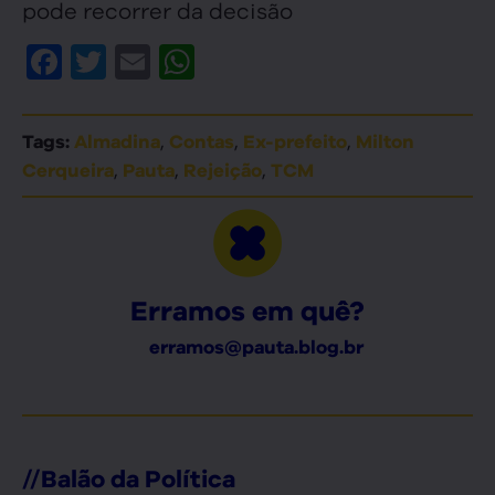
pode recorrer da decisão
Facebook
Twitter
Email
WhatsApp
,
,
,
Tags:
Almadina
Contas
Ex-prefeito
Milton
,
,
,
Cerqueira
Pauta
Rejeição
TCM
Erramos em quê?
erramos@pauta.blog.br
//
Balão da Política