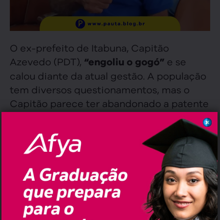
O ex-prefeito de Itabuna, Capitão
Azevedo (PDT),
e se
“engoliu o gogó”
calou diante da atual gestão. A população
tem diversos questionamentos, mas o
Capitão parece ter abandonado a patente
da política ou será que
prefere se omitir?
Como líder político e conhecedor do
Centro Administrativo Firmino Alves, o
político deveria se posicionar para
defender os anseios da população e
periciar a pilotagem do prefeito Augusto
Castro. Quase três anos se passaram, mas