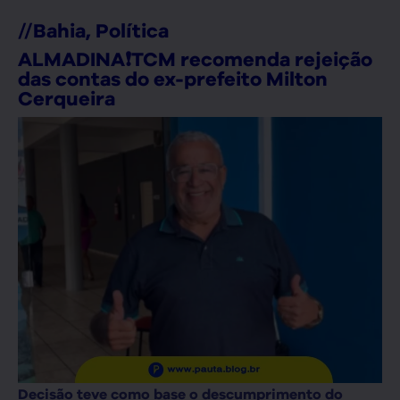
//
Bahia
,
Política
ALMADINA❗TCM recomenda rejeição
das contas do ex-prefeito Milton
Cerqueira
Decisão teve como base o descumprimento do