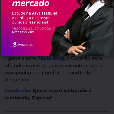
Azevedo parece estar gostando da
administração.
Azevedo ainda está filiado ao PDT, mas
pode desembarcar em outra sigla (ou
não) em breve. Tudo vai depender do
cenário político de 2024.
Segundo informações de uma fonte
ligada a este
, o Capitão está
Pauta Blog
afiando as estratégias e vai entrar na pré-
campanha para prefeito a partir do final
deste ano.
Lembrete:
Quem não é visto, não é
lembrado, Capitão!