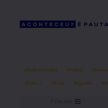
/
//
Balão da Política
//
Política
//
Entrevi
//
Bahia
//
Brasil
//
Esportes
//
Xi
// Seções