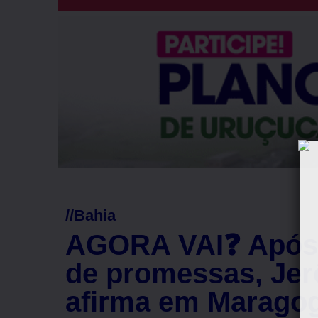
//
Bahia
AGORA VAI❓ Após 
de promessas, Je
afirma em Maragog