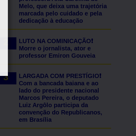
Melo, que deixa uma trajetória
marcada pelo cuidado e pela
dedicação à educação
LUTO NA COMINICAÇÃO❗
Morre o jornalista, ator e
professor Emiron Gouveia
LARGADA COM PRESTÍGIO❗
Com a bancada baiana e ao
lado do presidente nacional
Marcos Pereira, o deputado
Luiz Argôlo participa da
convenção do Republicanos,
em Brasília