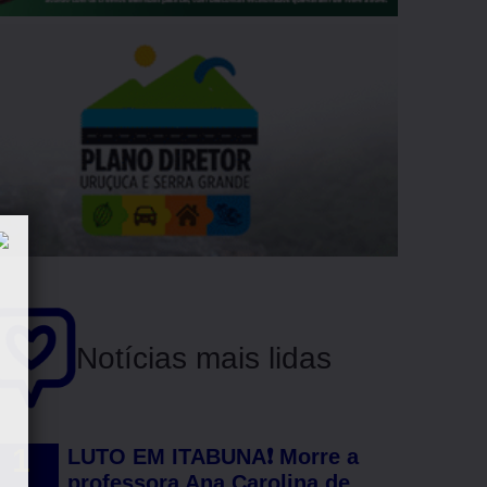
Notícias mais lidas
LUTO EM ITABUNA❗ Morre a
professora Ana Carolina de