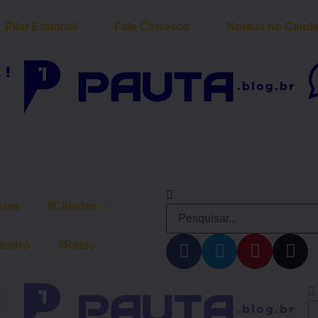
/
Pilar Editorial
//
Fale Conosco
//
Notícia no Celula
stas
//
Cidades
lindró
//
Reino