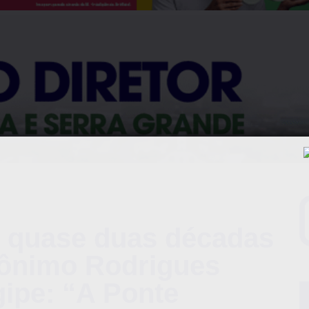
quase duas décadas
rônimo Rodrigues
ipe: “A Ponte