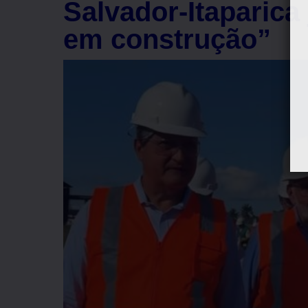
Salvador-Itaparica
em construção”