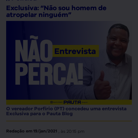
Exclusiva: “Não sou homem de
atropelar ninguém”
O vereador Porfírio (PT) concedeu uma entrevista
Exclusiva para o Pauta Blog
, às
20:15 pm
Redação
em
19/jan/2021