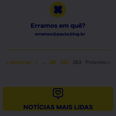
Erramos em quê?
erramos@pauta.blog.br
…
283
Próximo »
« Anterior
1
281
282
NOTÍCIAS MAIS LIDAS