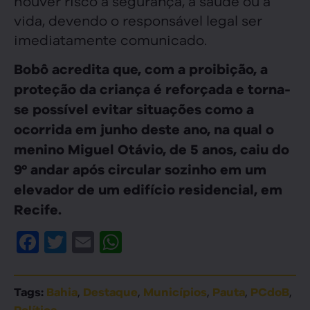
houver risco à segurança, à saúde ou à
vida, devendo o responsável legal ser
imediatamente comunicado.
Bobô acredita que, com a proibição, a
proteção da criança é reforçada e torna-
se possível evitar situações como a
ocorrida em junho deste ano, na qual o
menino Miguel Otávio, de 5 anos, caiu do
9º andar após circular sozinho em um
elevador de um edifício residencial, em
Recife.
Facebook
Twitter
Email
WhatsApp
,
,
,
,
,
Tags:
Bahia
Destaque
Municípios
Pauta
PCdoB
Política