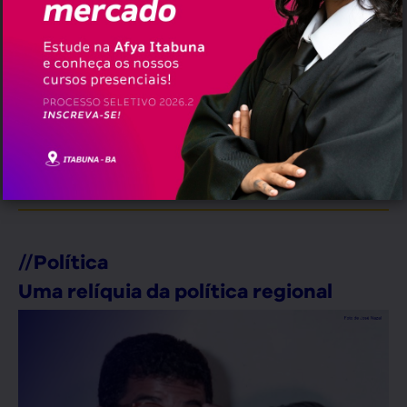
,
Municípios
Pauta
Erramos em quê?
erramos@pauta.blog.br
//
Política
Uma relíquia da política regional