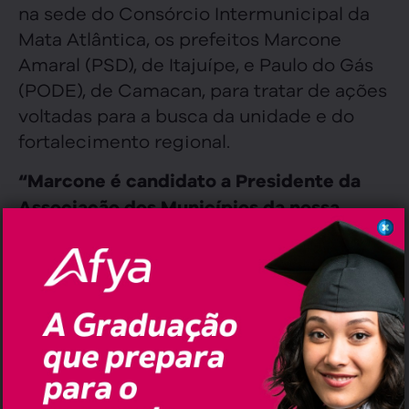
na sede do Consórcio Intermunicipal da
Mata Atlântica, os prefeitos Marcone
Amaral (PSD), de Itajuípe, e Paulo do Gás
(PODE), de Camacan, para tratar de ações
voltadas para a busca da unidade e do
fortalecimento regional.
“Marcone é candidato a Presidente da
Associação dos Municípios da nossa
região (Amurc), e tem sido bastante
,
atuante com a nossa pauta regional”
destacou o prefeito Valete.
Facebook
Twitter
Email
WhatsApp
,
,
,
,
,
Tags:
Bahia
Camacan
Destaque
Itajuípe
Jussari