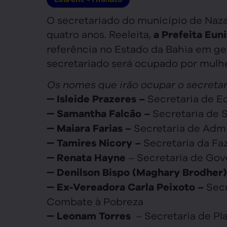
O secretariado do município de Naz
quatro anos. Reeleita,
a Prefeita Eun
referência no Estado da Bahia em ges
secretariado será ocupado por mulher
Os nomes que irão ocupar o secretar
➖
Secretaria de E
Isleide Prazeres –
➖
Secretaria de 
Samantha Falcão –
➖
Secretaria de Adm
Maiara Farias –
➖
Secretaria da Fa
Tamires Nicory –
➖
– Secretaria de Gov
Renata Hayne
➖
Denilson Bispo (Maghary Brodher)
➖
Secr
Ex-Vereadora Carla Peixoto –
Combate à Pobreza
➖
– Secretaria de Pl
Leonam Torres