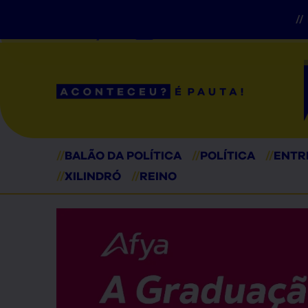
//
// Seções
//
BALÃO DA POLÍTICA
//
POLÍTICA
//
ENTR
//
XILINDRÓ
//
REINO