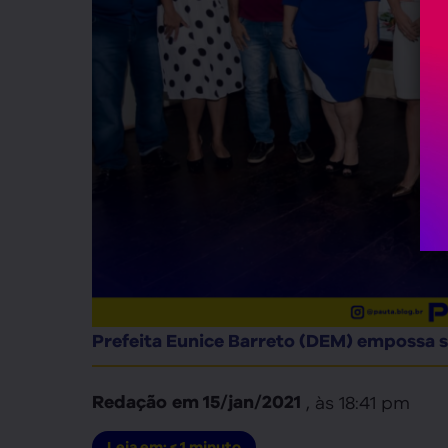
Prefeita Eunice Barreto (DEM) empossa 
, às
18:41 pm
Redação
em
15/jan/2021
Leia em:
< 1
minuto