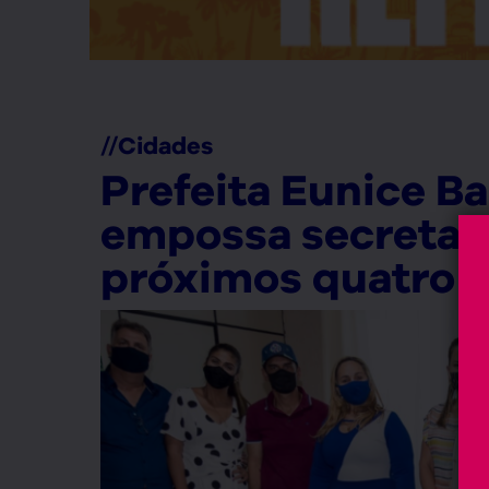
//
Cidades
Prefeita Eunice B
empossa secretari
próximos quatro a