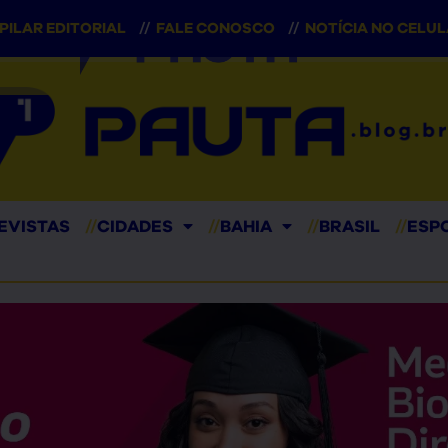
PILAR EDITORIAL
//
FALE CONOSCO
//
NOTÍCIA NO CELU
EVISTAS
//
CIDADES
//
BAHIA
//
BRASIL
//
ESP