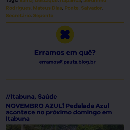
,
,
,
Tags:
Bahia
Destaque
Itaparica
Jerônimo
,
,
,
,
Rodrigues
Mateus Dias
Ponte
Salvador
,
Secretário
Seponte
Erramos em quê?
erramos@pauta.blog.br
//
Itabuna
,
Saúde
NOVEMBRO AZUL❗ Pedalada Azul
acontece no próximo domingo em
Itabuna