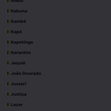
Ilhéus
Itabuna
Itambé
Itapé
Itapetinga
Itarantim
Jequié
João Dourado
Jussari
Justiça
Lazer