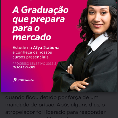
, às
08:00 am
Pauta Blog
em
3/nov/2025
Leia em:
< 1
minuto
Horley Sousa Silva, de 55 anos, morreu no
Hospital Regional Costa do Cacau, em
Ilhéus, enquanto aguardava uma
transferência para a capital baiana. Ele foi
atropelado por um veículo enquanto
trabalhava em uma obra na BR-415.
O condutor do automóvel fugiu do local
sem prestar socorro à vítima e só se
apresentou à polícia tempos depois,
quando ficou detido por força de um
mandado de prisão. Após alguns dias, o
atropelador foi liberado para responder