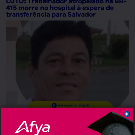
LUTO❗ Trabalhador atropelado na BR-
415 morre no hospital à espera de
transferência para Salvador
Horley Sousa Silva tinha 55 anos e estava lutando
pela vida, mas não aguentou mais esperar uma vaga
na fila de regulação do SUS