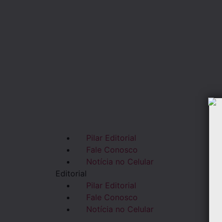
//
Pilar Editorial
//
Fale Conosco
//
Notícia no Celular
Editorial
//
Pilar Editorial
//
Fale Conosco
//
Notícia no Celular