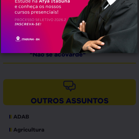
Jerônimo Rodrigues, aponta
Paraná Pesquisas
ALFINETADA❗ Senador Otto
Alencar provoca a chapa de ACM
Neto sobre a disputa presidencial:
"Não se acovarde"
OUTROS ASSUNTOS
ADAB
Agricultura