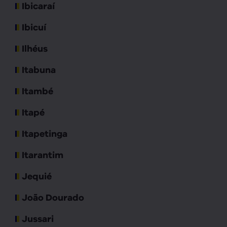
Ibicaraí
Ibicuí
Ilhéus
Itabuna
Itambé
Itapé
Itapetinga
Itarantim
Jequié
João Dourado
Jussari