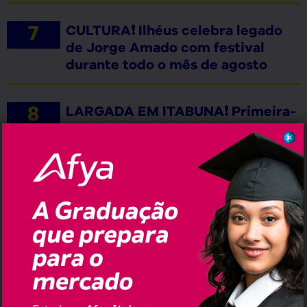
CULTURA❗ Ilhéus celebra legado
de Jorge Amado com festival
durante todo o mês de agosto
LARGADA EM ITABUNA❗ Primeira-
dama Andréa Castro define
lançamento da candidatura a
deputado estadual para dar
largada à disputa por uma vaga na
Alba
RETRATO POLARIZADO❗ Com 10
pontos de vantagem, ACM Neto
lidera a disputa pelo Governo da
Bahia com 48,9%, contra 38,7% de