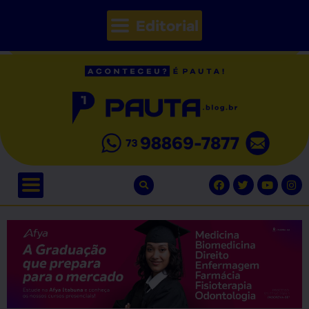
Editorial
// Seções