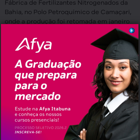
Fábrica de Fertilizantes Nitrogenados da
Bahia, no Polo Petroquímico de Camaçari,
onde a produção foi retomada em janeiro
de 2026 após investimento de R$ 100
milhões. A unidade possui capacidade
para produzir 1,3 mil toneladas diárias de
ureia, volume equivalente a cerca de 5% da
demanda nacional.
Facebook
Twitter
Email
WhatsApp
,
,
,
Tags:
Bahia
Lula
Pauta
Política