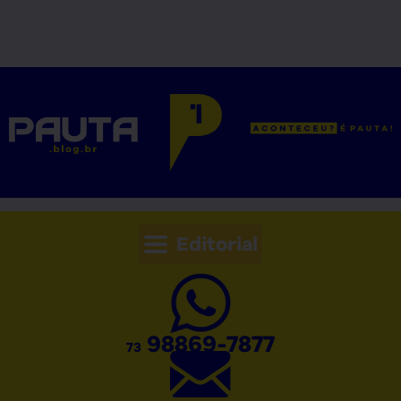
Editorial
98869-7877
73