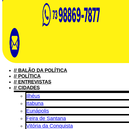
//
BALÃO DA POLÍTICA
//
POLÍTICA
//
ENTREVISTAS
//
CIDADES
Ilhéus
Itabuna
Eunápolis
Feira de Santana
Vitória da Conquista