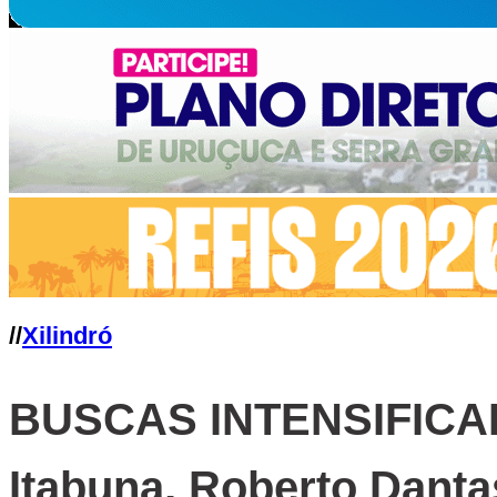
//
Xilindró
BUSCAS INTENSIFICADA
Itabuna, Roberto Danta