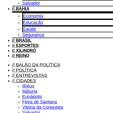
Salvador
//
BAHIA
Economia
Educação
Saúde
Segurança
//
BRASIL
//
ESPORTES
//
XILINDRÓ
//
REINO
//
BALÃO DA POLÍTICA
//
POLÍTICA
//
ENTREVISTAS
//
CIDADES
Ilhéus
Itabuna
Eunápolis
Feira de Santana
Vitória da Conquista
Salvador