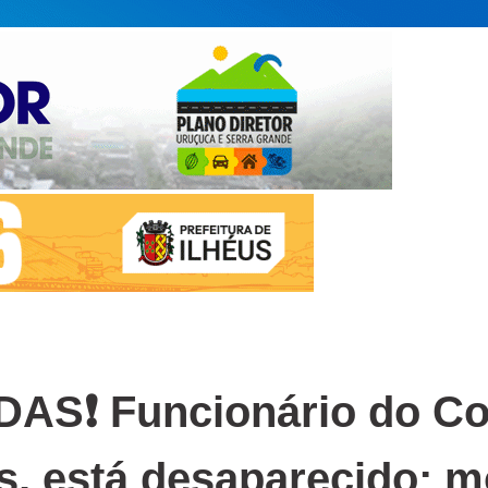
S❗ Funcionário do Con
s, está desaparecido; 