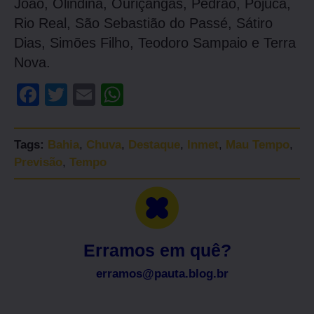
João, Olindina, Ouriçangas, Pedrão, Pojuca,
Rio Real, São Sebastião do Passé, Sátiro
Dias, Simões Filho, Teodoro Sampaio e Terra
Nova.
Facebook
Twitter
Email
WhatsApp
Tags:
Bahia
,
Chuva
,
Destaque
,
Inmet
,
Mau Tempo
,
Previsão
,
Tempo
Erramos em quê?
erramos@pauta.blog.br