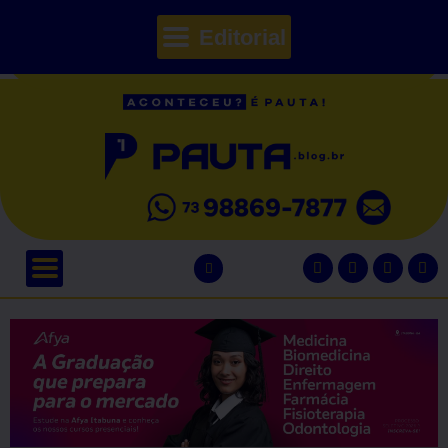
Editorial
// Seções