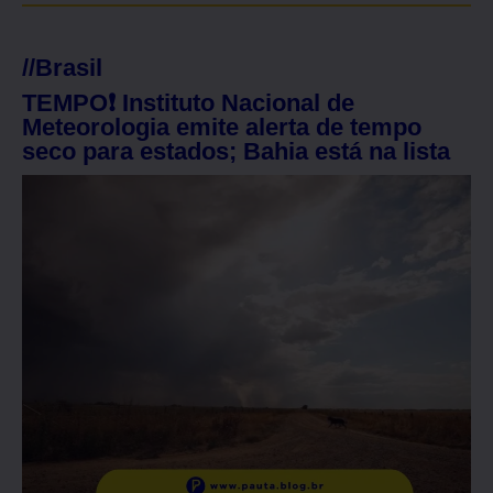
//
Brasil
TEMPO❗ Instituto Nacional de
Meteorologia emite alerta de tempo
seco para estados; Bahia está na lista