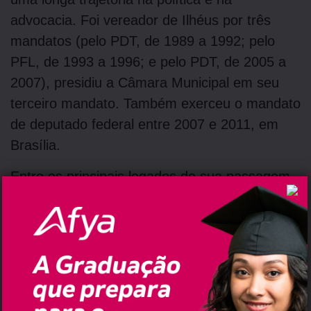
advocacia. Foi vereador de Ilhéus por três
mandatos (pelo PDT, de 1989 a 1992; pelo
PFL, de 1993 a 1996; e pelo PDT, de 2005 a
2007), presidiu a Câmara Municipal em seu
terceiro mandato. Também exerceu o mandato
de deputado federal entre 2007 e 2011, em
Brasília.
Entre os principais legados de sua passagem
pela vida pública está a articulação para a
implantação do Instituto Federal da Bahia
(IFBA) em Ilhéus, iniciativa considerada
decisiva para a expansão da educação técnica
no sul do estado. Ao longo da carreira,
também se destacou pela defesa de projetos