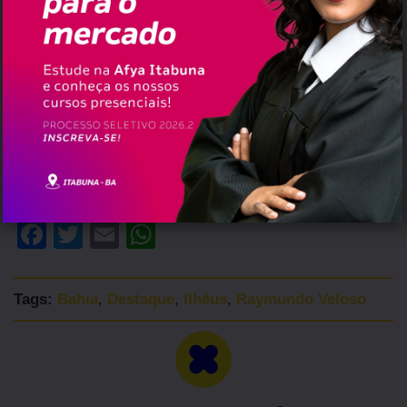
voltados ao desenvolvimento econômico.
Raymundo Veloso deixa esposa, filhas e
netos, além de um legado de dedicação ao
serviço público e de defesa das causas do sul
da Bahia.
Facebook
Twitter
Email
WhatsApp
Tags:
Bahia
,
Destaque
,
Ilhéus
,
Raymundo Veloso