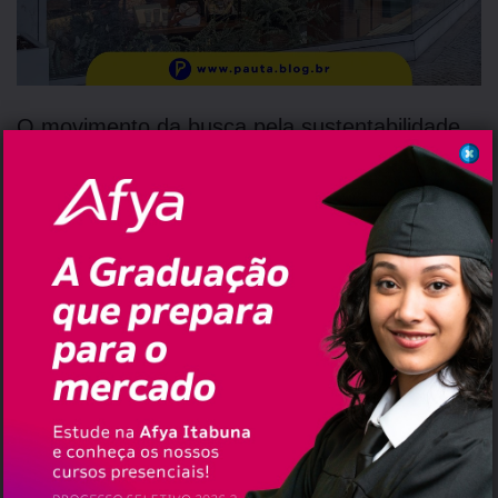
O movimento da busca pela sustentabilidade
sempre esteve presente no posicionamento
estratégico da Avatim.
“O avanço da
tecnologia e a possibilidade de utilizarmos
mais matérias-primas produzidas no Brasil
– com selos I’m green, CO2 Free, sem
crueldade animal, entre outros – têm nos
permitido avançar cada vez mais na
implementação de ações para corroborar
com esses nossos anseios. Além da
redução do uso de plásticos em todo o
processo produtivo, procuramos garantir a