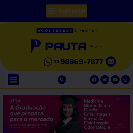
Editorial
// Seções