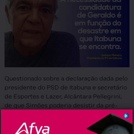
Questionado sobre a declaração dada pelo
presidente do PSD de Itabuna e secretário
de Esportes e Lazer, Alcântara Pellegrini,
de que Simões poderia desistir da pré-
candidatura para apoiar Augusto, Jackson
foi enfático: 📌
“[Chance] é zero! A
necessidade da candidatura de Geraldo é