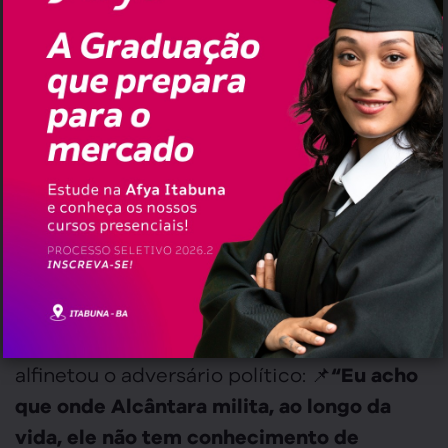
em função do desastre em que Itabuna se
encontra, onde nada funciona. Essa
situação atual da cidade é que leva
.
Geraldo a manter a pré-candidatura”
Em entrevista à TVI, Pellegrini disse,
também, que a Direção Nacional do
Partido dos Trabalhadores poderia incitar
a desistência da pré-candidatura a partir
do reconhecimento da contribuição do
PSD nas eleições de 2022, mas Jackson
disse que desconhece essa possibilidade e
alfinetou o adversário político: 📌
“Eu acho
que onde Alcântara milita, ao longo da
vida, ele não tem conhecimento de