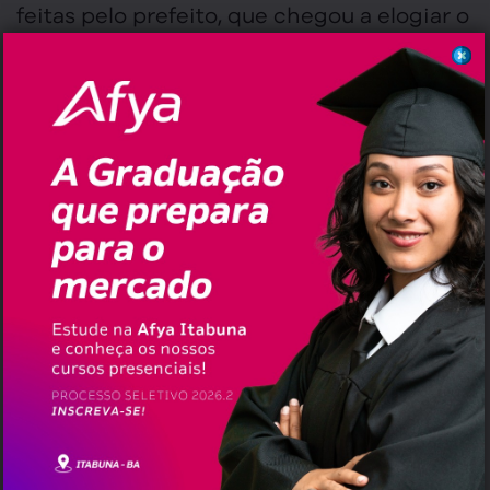
feitas pelo prefeito, que chegou a elogiar o
petista e criticar o distanciamento de Neto
dos aliados após a derrota nas últimas
eleições. Agora, a parceria está mais que
sacramentada!
Facebook
Twitter
Email
WhatsApp
,
,
,
,
,
Tags:
2026
Apoio
Bahia
Destaque
Eleições
,
,
Jerônimo Rodrigues
Júnior Marabá
Luís Eduardo
,
Magalhães
Política
Erramos em quê?