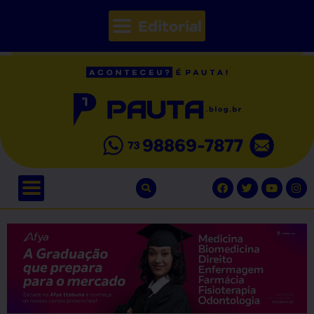
Editorial
// Seções